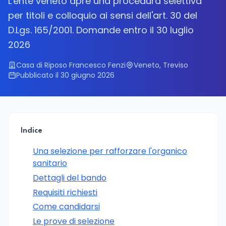
L'ente veneto apre una procedura selettiva
per titoli e colloquio ai sensi dell'art. 30 del
D.Lgs. 165/2001. Domande entro il 30 luglio
2026
Casa di Riposo Francesco Fenzi
Veneto, Treviso
Pubblicato il 30 giugno 2026
Indice
Una selezione per rafforzare l'organico
sanitario
Dettagli del bando
Requisiti richiesti
Come candidarsi
Le prove di selezione