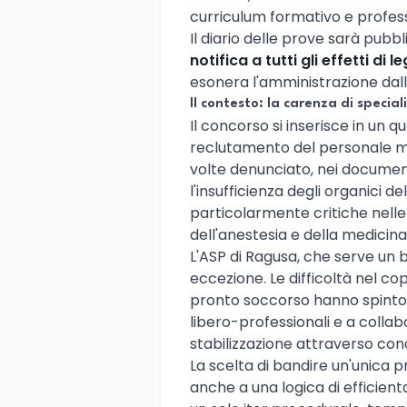
curriculum formativo e profess
Il diario delle prove sarà pubbl
notifica a tutti gli effetti di l
esonera l'amministrazione dall'i
Il contesto: la carenza di specialis
Il concorso si inserisce in un q
reclutamento del personale me
volte denunciato, nei document
l'insufficienza degli organici d
particolarmente critiche nelle
dell'anestesia e della medicina 
L'ASP di Ragusa, che serve un b
eccezione. Le difficoltà nel copr
pronto soccorso hanno spinto i
libero-professionali e a colla
stabilizzazione attraverso co
La scelta di bandire un'unica 
anche a una logica di efficie