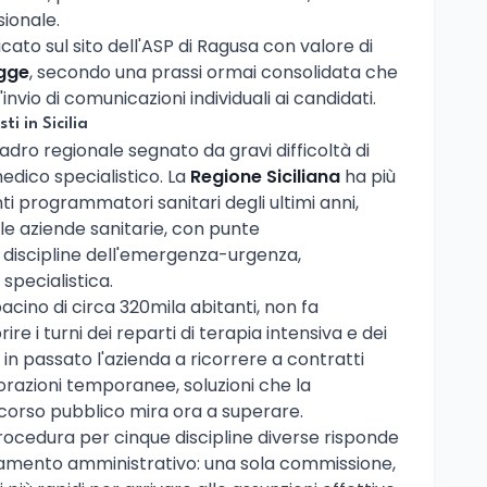
ionale.
icato sul sito dell'ASP di Ragusa con valore di
egge
, secondo una prassi ormai consolidata che
nvio di comunicazioni individuali ai candidati.
ti in Sicilia
uadro regionale segnato da gravi difficoltà di
dico specialistico. La
Regione Siciliana
ha più
i programmatori sanitari degli ultimi anni,
elle aziende sanitarie, con punte
 discipline dell'emergenza-urgenza,
specialistica.
acino di circa 320mila abitanti, non fa
ire i turni dei reparti di terapia intensiva e dei
n passato l'azienda a ricorrere a contratti
borazioni temporanee, soluzioni che la
ncorso pubblico mira ora a superare.
procedura per cinque discipline diverse risponde
ntamento amministrativo: una sola commissione,