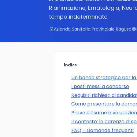
Rianimazione, Ematologia, Neuro
tempo indeterminato
Azienda Sanitaria Provinciale Ragusa
Indice
Un bando strategico per la
I posti messi a concorso
Requisiti richiesti ai candida
Come presentare la doma
Prove d'esame e valutazione 
Il contesto: la carenza di spec
FAQ - Domande frequenti