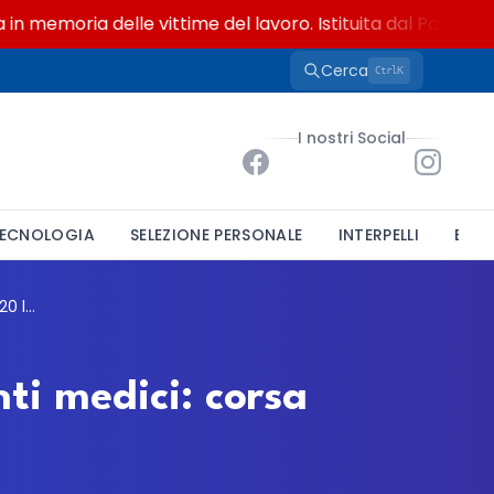
emoria delle vittime del lavoro. Istituita dal Parlamento d
Cerca
K
Ctrl
I nostri Social
ECNOLOGIA
SELEZIONE PERSONALE
INTERPELLI
BAND
ASP Ragusa, maxi concorso per 28 dirigenti medici: corsa aperta fino al 20 luglio
ti medici: corsa