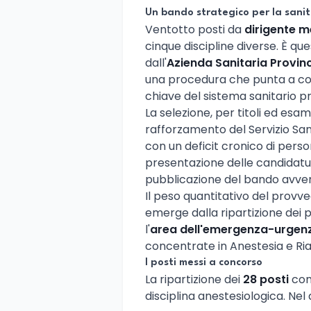
Un bando strategico per la sani
Ventotto posti da
dirigente 
cinque discipline diverse. È q
dall'
Azienda Sanitaria Provin
una procedura che punta a colm
chiave del sistema sanitario pr
La selezione, per titoli ed esam
rafforzamento del Servizio Sani
con un deficit cronico di person
presentazione delle candidatur
pubblicazione del bando avvenu
Il peso quantitativo del provv
emerge dalla ripartizione dei p
l'
area dell'emergenza-urgen
concentrate in Anestesia e Ri
I posti messi a concorso
La ripartizione dei
28 posti
comp
disciplina anestesiologica. Nel 