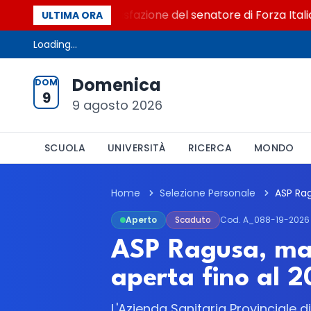
o al Senato. La soddisfazione del senatore di Forza Italia, M
ULTIMA ORA
Loading...
Domenica
DOM
9
9 agosto 2026
SCUOLA
UNIVERSITÀ
RICERCA
MONDO
Home
Selezione Personale
Aperto
Scaduto
Cod. A_088-19-2026
ASP Ragusa, max
aperta fino al 2
L'Azienda Sanitaria Provinciale d