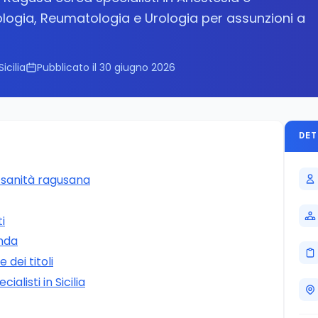
logia, Reumatologia e Urologia per assunzioni a
Sicilia
Pubblicato il 30 giugno 2026
DET
 sanità ragusana
ti
nda
dei titoli
ialisti in Sicilia