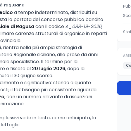
tà ragusana
Pub
medico
a tempo indeterminato, distribuiti su
Sca
uesta la portata del concorso pubblico bandito
ciale di Ragusa
con il codice
A_088-19-2026
,
Sta
are carenze strutturali di organico in reparti
ovinciale.
i, rientra nella più ampia strategia di
tario Regionale siciliano, alle prese da anni
ARE
ale specialistico. Il termine per la
Co
e è fissato al
20 luglio 2026
, dopo la
ta il 30 giugno scorso.
edimento è significativo: stando a quanto
osti, il fabbisogno più consistente riguarda
za
, con un numero rilevante di assunzioni
animazione.
lessivi vede in testa, come anticipato, la
dettaglio: