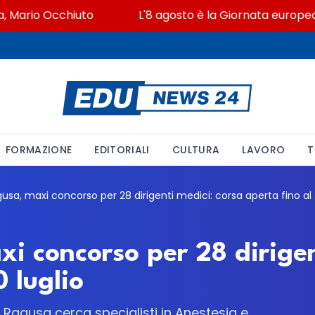
ario Occhiuto
L'8 agosto è la Giornata europea in m
FORMAZIONE
EDITORIALI
CULTURA
LAVORO
T
i concorso per 28 dirigen
0 luglio
i Ragusa cerca specialisti in Anestesia e