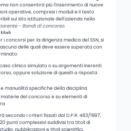
stema non consentirà più l'inserimento di nuove
oni operative, compresi i moduli e il testo
ili sul sito istituzionale dell'azienda nella
parente - Bandi di concorso
.
titoli
 i concorsi per la dirigenza medica del SSN, si
 ciascuna delle quali deve essere superata con
rminato:
 caso clinico simulato o su argomenti inerenti
orso, oppure soluzione di quesiti a risposta
 e manualità specifiche della disciplina
le materie del concorso e su elementi di
era
à secondo i criteri fissati dal D.P.R. 483/1997,
 punti complessivi suddivisi tra titoli di
tudio, pubblicazioni e titoli scientifici,