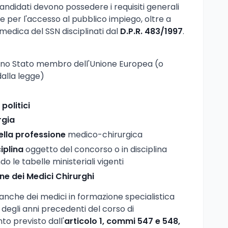
andidati devono possedere i requisiti generali
e per l'accesso al pubblico impiego, oltre a
a medica del SSN disciplinati dal
D.P.R. 483/1997
.
uno Stato membro dell'Unione Europea (o
dalla legge)
e politici
rgia
della professione
medico-chirurgica
iplina
oggetto del concorso o in disciplina
o le tabelle ministeriali vigenti
dine dei Medici Chirurghi
nche dei medici in formazione specialistica
li degli anni precedenti del corso di
to previsto dall'
articolo 1, commi 547 e 548,