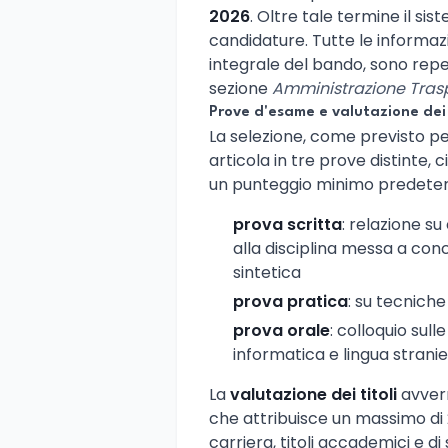
2026
. Oltre tale termine il si
candidature. Tutte le informazi
integrale del bando, sono reperib
sezione
Amministrazione Tras
Prove d'esame e valutazione dei 
La selezione, come previsto per
articola in tre prove distinte,
un punteggio minimo predete
prova scritta
: relazione su
alla disciplina messa a conc
sintetica
prova pratica
: su tecniche
prova orale
: colloquio sul
informatica e lingua strani
La
valutazione dei titoli
avverr
che attribuisce un massimo di 20
carriera, titoli accademici e di s