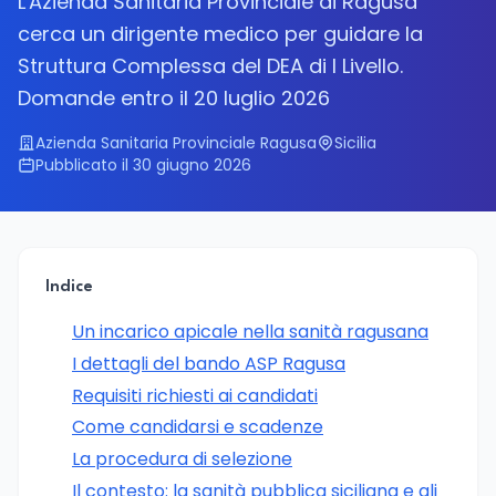
L'Azienda Sanitaria Provinciale di Ragusa
cerca un dirigente medico per guidare la
Struttura Complessa del DEA di I Livello.
Domande entro il 20 luglio 2026
Azienda Sanitaria Provinciale Ragusa
Sicilia
Pubblicato il 30 giugno 2026
Indice
Un incarico apicale nella sanità ragusana
I dettagli del bando ASP Ragusa
Requisiti richiesti ai candidati
Come candidarsi e scadenze
La procedura di selezione
Il contesto: la sanità pubblica siciliana e gli