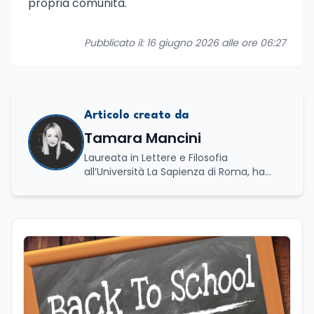
propria comunità.
Pubblicato il: 16 giugno 2026 alle ore 06:27
Articolo creato da
Tamara Mancini
Laureata in Lettere e Filosofia
all’Università La Sapienza di Roma, ha
conseguito una laurea triennale in Storia
e Relazioni Internazionali e una laurea
magistrale in Islamistica e Mediazione
Interculturale. È autrice, copywriter ed
editor. La formazione umanistica ha
contribuito a sviluppare il suo interesse
per la scrittura, l’analisi dei testi e la
divulgazione, competenze che oggi
applica nel lavoro giornalistico e nella
produzione di contenuti. Il suo percorso