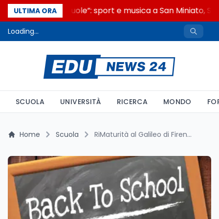
“Noi siamo le Scuole”: sport e musica a San Miniato, STE
ULTIMA ORA
Loading...
SCUOLA
UNIVERSITÀ
RICERCA
MONDO
FO
Home
Scuola
RiMaturità al Galileo di Firenze: la versione di latino e greco per chi ha già la maturità