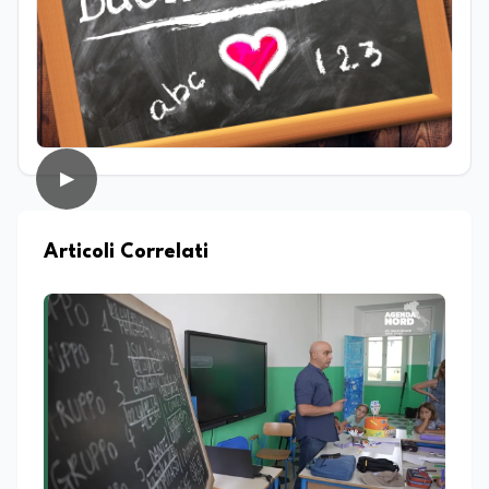
di studi si è concentrato sulle dinamiche
culturali, sui processi migratori e sul
dialogo tra società e religioni, con
particolare attenzione alla
comunicazione e alla mediazione. Da
circa dieci anni lavora nel campo della
scrittura professionale e dell’editoria
digitale. Scrive su giornali e testate
▶
online occupandosi di informazione e
approfondimento. Ha collaborato anche
con realtà radiofoniche come speaker,
Articoli Correlati
occupandosi inoltre della produzione di
contenuti per la programmazione. Nel
tempo ha realizzato articoli e contenuti
divulgativi destinati al web, collaborando
con progetti editoriali e diverse realtà.
Parallelamente si occupa di editing e
revisione testi, affiancando redazioni e
autori nella costruzione di contenuti
solidi dal punto di vista editoriale. È
autrice di un libro e appassionata di
editoria, storia e divulgazione. Su