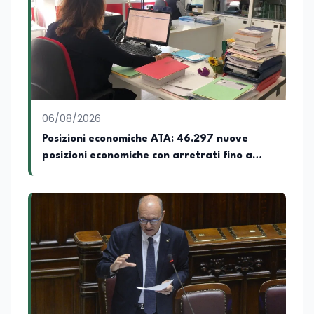
preparazione economica e professionale
affianca una grande passione per la
lettura e per il giornalismo, che ne
arricchiscono il profilo umano e
culturale. Spazia con disinvoltura tra
diverse tematiche, offrendo sempre il
proprio punto di vista con equilibrio,
sensibilità e spirito critico.
06/08/2026
Posizioni economiche ATA: 46.297 nuove
posizioni economiche con arretrati fino a
4.150 euro