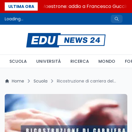
Se n'è andato il Maestrone: addio a Francesco Guccini, l'
ULTIMA ORA
Loading...
SCUOLA
UNIVERSITÀ
RICERCA
MONDO
FO
Home
Scuola
Ricostruzione di carriera del personale scolastico 2025: modalità, scadenze e novità