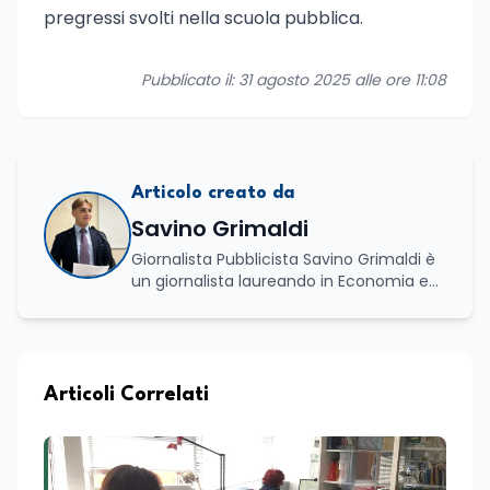
pregressi svolti nella scuola pubblica.
Pubblicato il: 31 agosto 2025 alle ore 11:08
Articolo creato da
Savino Grimaldi
Giornalista Pubblicista Savino Grimaldi è
un giornalista laureando in Economia e
Commercio, con una solida esperienza
maturata nel settore della formazione.
Da anni lavora con competenza
nell’ambito della formazione
professionale, distinguendosi per una
Articoli Correlati
conoscenza approfondita delle politiche
attive del lavoro e delle dinamiche che
legano istruzione, occupazione e
sviluppo delle competenze. Alla