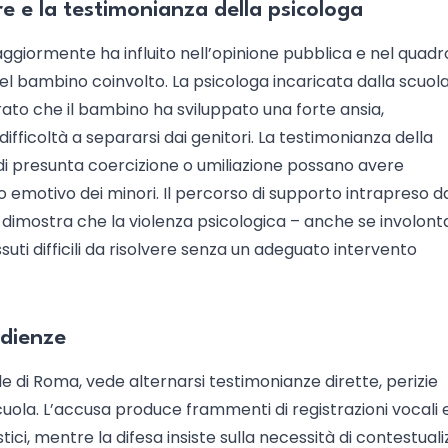
re e la testimonianza della psicologa
maggiormente ha influito nell’opinione pubblica e nel quadr
 del bambino coinvolto. La psicologa incaricata dalla scuol
rato che il bambino ha sviluppato una forte ansia,
fficoltà a separarsi dai genitori. La testimonianza della
 di presunta coercizione o umiliazione possano avere
o emotivo dei minori. Il percorso di supporto intrapreso d
, dimostra che la violenza psicologica – anche se involont
ti difficili da risolvere senza un adeguato intervento
udienze
le di Roma, vede alternarsi testimonianze dirette, perizie
uola. L’accusa produce frammenti di registrazioni vocali 
ici, mentre la difesa insiste sulla necessità di contestual