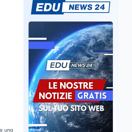
Mario Occhiuto
L'8 agosto è la Giornata
europea in memoria
delle vittime del lavoro.
Istituita dal Parlamento
di Strasburgo in ricordo
Università
8 ago
dei minatori morti a
Università statali, il
Marcinelle nel 1956
Fondo ordinario 2026
sale a 9,415 miliardi, c'è
la firma della ministra
Bernini sul decreto
Tecnologia
8 ago
Il cloaking selettivo di
Time: ads invisibili solo
per i chatbot AI
Mondo
8 ago
A Nonthaburi il killer
14enne era bullizzato: la
CZ-75 era del nonno
e: una