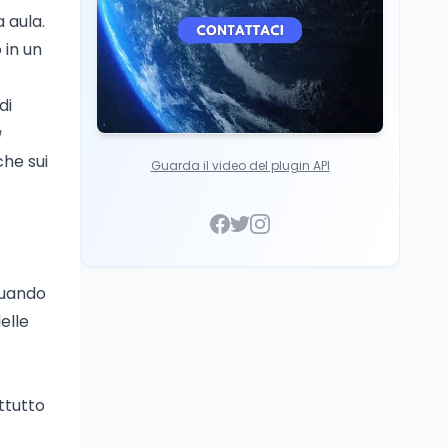
 aula.
 in un
di
a
che sui
Guarda il video del plugin API
quando
elle
ttutto