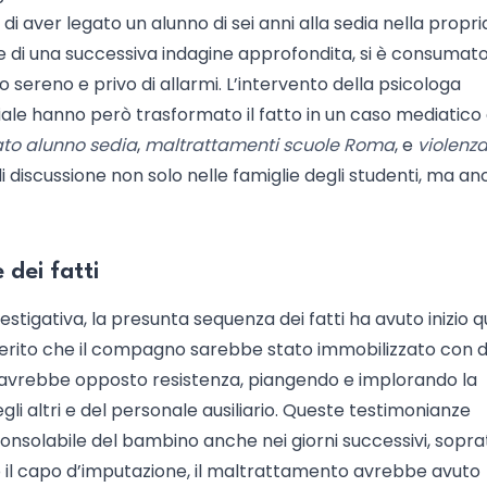
 aver legato un alunno di sei anni alla sedia nella propria
 e di una successiva indagine approfondita, si è consumato
 sereno e privo di allarmi. L’intervento della psicologa
iale hanno però trasformato il fatto in un caso mediatico 
to alunno sedia
,
maltrattamenti scuole Roma
, e
violenz
discussione non solo nelle famiglie degli studenti, ma an
 dei fatti
stigativa, la presunta sequenza dei fatti ha avuto inizio 
iferito che il compagno sarebbe stato immobilizzato con d
lo avrebbe opposto resistenza, piangendo e implorando la
gli altri e del personale ausiliario. Queste testimonianze
nsolabile del bambino anche nei giorni successivi, sopra
do il capo d’imputazione, il maltrattamento avrebbe avuto