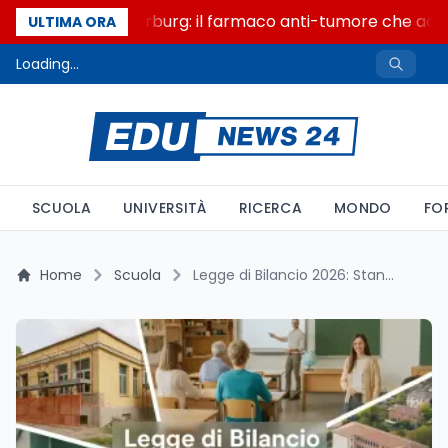
Un secolo di Warburg: il farmaco anti-tumore che accend
ULTIMA ORA
Loading...
SCUOLA
UNIVERSITÀ
RICERCA
MONDO
FO
Home
Scuola
Legge di Bilancio 2026: Stanziamenti, Borse di Studio e Novità per Scuola e Università