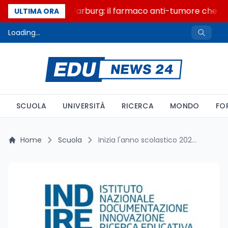
Un secolo di Warburg: il farmaco anti-tumore che acce
ULTIMA ORA
Loading...
SCUOLA
UNIVERSITÀ
RICERCA
MONDO
FO
Home
Scuola
Inizia l'anno scolastico 2024/2025: aperta la piattaforma per i tutor dei neoassunti