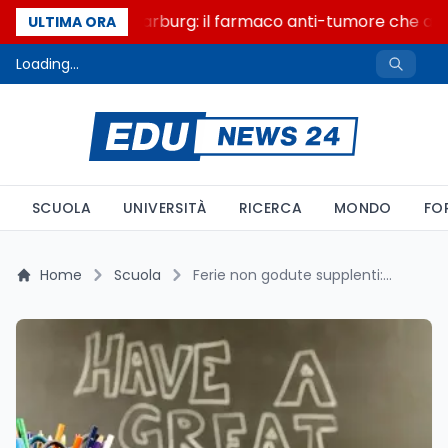
Un secolo di Warburg: il farmaco anti-tumore che accen
ULTIMA ORA
Loading...
SCUOLA
UNIVERSITÀ
RICERCA
MONDO
FO
Home
Scuola
Ferie non godute supplenti: il dirigente deve provare di averti informato