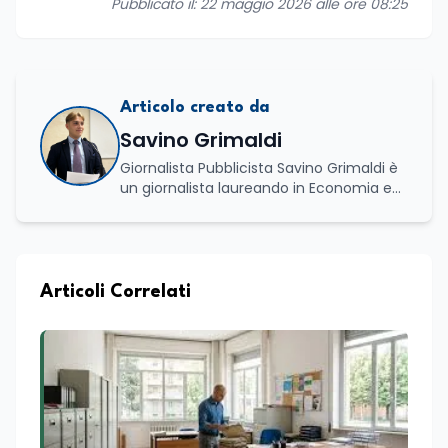
Pubblicato il: 22 maggio 2026 alle ore 08:25
Articolo creato da
Savino Grimaldi
Giornalista Pubblicista Savino Grimaldi è
un giornalista laureando in Economia e
Commercio, con una solida esperienza
maturata nel settore della formazione.
Da anni lavora con competenza
nell’ambito della formazione
professionale, distinguendosi per una
Articoli Correlati
conoscenza approfondita delle politiche
attive del lavoro e delle dinamiche che
legano istruzione, occupazione e
sviluppo delle competenze. Alla
preparazione economica e professionale
affianca una grande passione per la
lettura e per il giornalismo, che ne