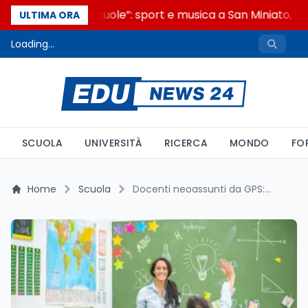
“Noi siamo le Scuole”: sport e musica a San Miniato, ST
ULTIMA ORA
Loading...
SCUOLA
UNIVERSITÀ
RICERCA
MONDO
FO
Home
Scuola
Docenti neoassunti da GPS: 3 prove e un mese in meno degli altri