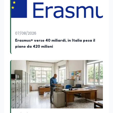
Attualmente ricopre il ruolo di Direttore
Responsabile di EduNews24.it, testata
giornalistica online dedicata al mondo
dell'istruzione, della formazione e delle
politiche educative italiane ed europee,
dove cura la linea editoriale e
supervisiona la produzione di contenuti
07/08/2026
rivolti a docenti, studenti, istituzioni e
Erasmus+ verso 40 miliardi, in Italia pesa il
operatori del settore educativo. È inoltre
piano da 420 milioni
docente di Comunicazione presso la
SSML Città di Lamezia Terme, istituto
universitario specializzato nella
mediazione linguistica, dove mette a
disposizione delle nuove generazioni di
professionisti della comunicazione il
proprio bagaglio di competenze
giornalistiche, analitiche e accademiche.