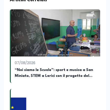
Articoli Correlati
territoriale. Vanta una solida formazione
accademica multidisciplinare: ha
conseguito la Laurea in Economia e
Commercio (quadriennale, Vecchio
Ordinamento), la Laurea Magistrale in
Relazioni Internazionali (LM-52) con la
votazione di 110/110 e lode, e la Laurea
Magistrale in Scienze Geografiche (LM-
80). Un trittico di competenze che gli
consente di leggere i fenomeni
contemporanei con una prospettiva che
abbraccia le dinamiche economiche, le
07/08/2026
relazioni tra Stati e le dimensioni spaziali
e territoriali della società. Nel corso della
“Noi siamo le Scuole”: sport e musica a San
sua carriera ha maturato una
Miniato, STEM a Lerici con il progetto del
significativa esperienza nella
Mim
comunicazione istituzionale e politica,
collaborando con emittenti televisive e
testate della carta stampata. Questa
esperienza sul campo gli ha conferito
una padronanza trasversale dei linguaggi
mediatici, dalla televisione al digitale.