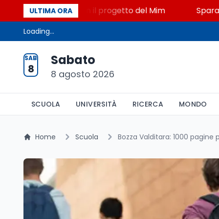
 STEM a Lerici con il progetto del Mim
Sparatoria a
ULTIMA ORA
Loading...
Sabato
SAB
8
8 agosto 2026
SCUOLA
UNIVERSITÀ
RICERCA
MONDO
Home
Scuola