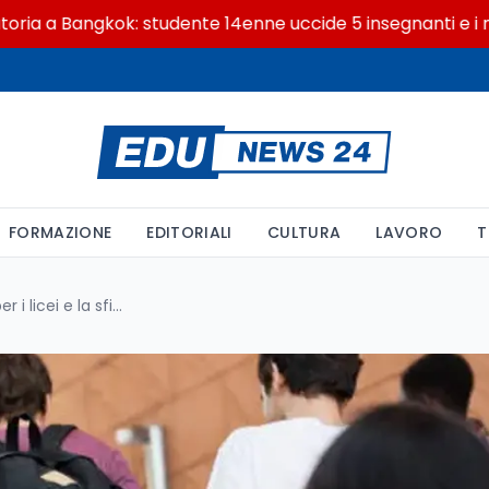
 Bangkok: studente 14enne uccide 5 insegnanti e i nonni
FORMAZIONE
EDITORIALI
CULTURA
LAVORO
T
Bozza Valditara: 1000 pagine per i licei e la sfida dell'autonomia