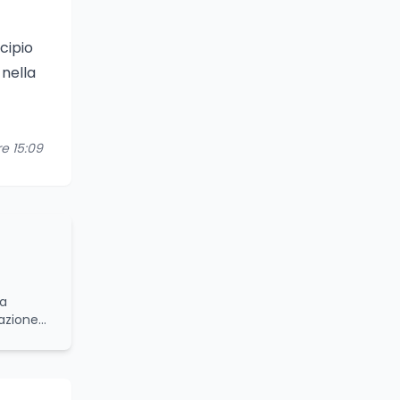
cipio
 nella
re 15:09
da
azione
namiche
onale
turale.
bilità e