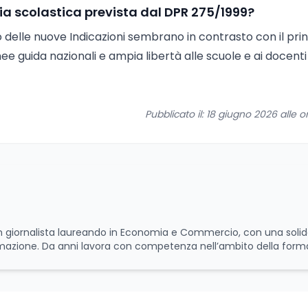
ia scolastica prevista dal DPR 275/1999?
o delle nuove Indicazioni sembrano in contrasto con il prin
e guida nazionali e ampia libertà alle scuole e ai docenti
Pubblicato il: 18 giugno 2026 alle o
 un giornalista laureando in Economia e Commercio, con una soli
rmazione. Da anni lavora con competenza nell’ambito della form
scenza approfondita delle politiche attive del lavoro e delle di
luppo delle competenze. Alla preparazione economica e professi
 e per il giornalismo, che ne arricchiscono il profilo umano e cul
e, offrendo sempre il proprio punto di vista con equilibrio, sensi