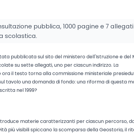
onsultazione pubblica, 1000 pagine e 7 allegati
a scolastica.
 stata pubblicata sul sito del ministero dell'Istruzione e del
colate su sette allegati, uno per ciascun indirizzo. La
e ora il testo torna alla commissione ministeriale presied
 sul tavolo una domanda di fondo: una riforma di questa m
scritta nel 1999?
troduce materie caratterizzanti per ciascun percorso, da
ità più visibili spiccano la scomparsa della Geostoria, il ri