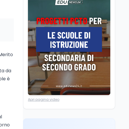
Camere in ferie,
riapertura il 9
settembre tra legge
elettorale e Rai. La
premier Meloni attesa a
Cultura
7 ago
Bari il 4 settembre per
Ravenna, il settembre
celebrare il governo più
dantesco nel 705°
longevo dell’Italia
anniversario della morte
repubblicana
 Merito
del Sommo Poeta
Cultura
7 ago
Franca Ghitti a Santa
uta da
Giulia: il quarto capitolo
ole è
dei Palcoscenici
Scuola
7 ago
Apri pagina video
“Noi siamo le Scuole”:
sport e musica a San
Miniato, STEM a Lerici
l
con il progetto del Mim
torno
Mondo
7 ago