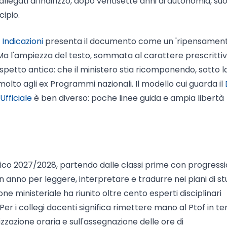
 allegati di indirizzo, dopo ventisette anni di autonomia, su
cipio.
 Indicazioni
presenta il documento come un 'ripensamen
. Ma l'ampiezza del testo, sommata al carattere prescritti
spetto antico: che il ministero stia ricomponendo, sotto l
 molto agli ex Programmi nazionali. Il modello cui guarda il
Ufficiale
è ben diverso: poche linee guida e ampia libertà
stico 2027/2028, partendo dalle classi prime con progress
n anno per leggere, interpretare e tradurre nei piani di st
ne ministeriale ha riunito oltre cento esperti disciplinari
Per i collegi docenti significa rimettere mano al Ptof in t
zzazione oraria e sull'assegnazione delle ore di