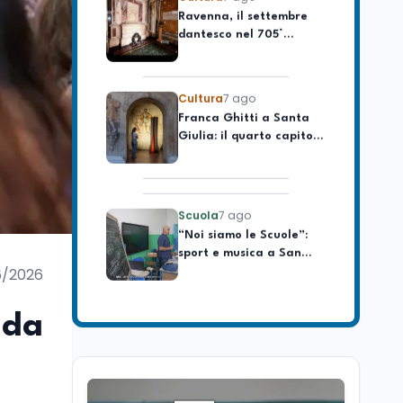
dantesco nel 705°
longevo dell’Italia
anniversario della morte
repubblicana
del Sommo Poeta
Cultura
7 ago
Franca Ghitti a Santa
Giulia: il quarto capitolo
dei Palcoscenici
Scuola
7 ago
“Noi siamo le Scuole”:
sport e musica a San
Miniato, STEM a Lerici
con il progetto del Mim
6/2026
Mondo
7 ago
Sparatoria a Bangkok:
ida
studente 14enne uccide
5 insegnanti e i nonni
Editoriali
7 ago