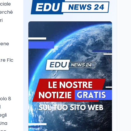
ciale
Sparatoria a Bangkok:
studente 14enne uccide
Perché
5 insegnanti e i nonni
ri
Editoriali
7 ago
Camere in ferie,
iene
riapertura il 9
settembre tra legge
elettorale e Rai. La
re Flc
premier Meloni attesa a
Cultura
7 ago
Bari il 4 settembre per
Ravenna, il settembre
celebrare il governo più
dantesco nel 705°
longevo dell’Italia
anniversario della morte
repubblicana
del Sommo Poeta
Cultura
7 ago
colo 8
Franca Ghitti a Santa
l
Giulia: il quarto capitolo
egli
dei Palcoscenici
 Una