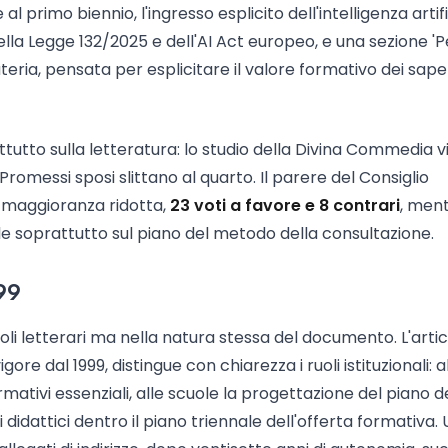
 primo biennio, l'ingresso esplicito dell'intelligenza artifi
la Legge 132/2025 e dell'AI Act europeo, e una sezione '
eria, pensata per esplicitare il valore formativo dei sape
tutto sulla letteratura: lo studio della Divina Commedia v
omessi sposi slittano al quarto. Il parere del Consiglio
a maggioranza ridotta,
23 voti a favore e 8 contrari
, ment
ibile soprattutto sul piano del metodo della consultazione.
999
toli letterari ma nella natura stessa del documento. L'arti
re dal 1999, distingue con chiarezza i ruoli istituzionali: a
rmativi essenziali, alle scuole la progettazione del piano d
si didattici dentro il piano triennale dell'offerta formativa.