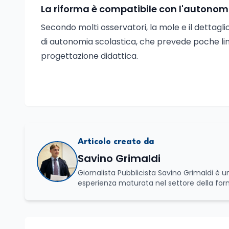
La riforma è compatibile con l'autonom
Secondo molti osservatori, la mole e il dettagli
di autonomia scolastica, che prevede poche line
progettazione didattica.
Articolo creato da
Savino Grimaldi
Giornalista Pubblicista Savino Grimaldi è
esperienza maturata nel settore della fo
professionale, distinguendosi per una cono
che legano istruzione, occupazione e svi
affianca una grande passione per la lettura
Spazia con disinvoltura tra diverse tematich