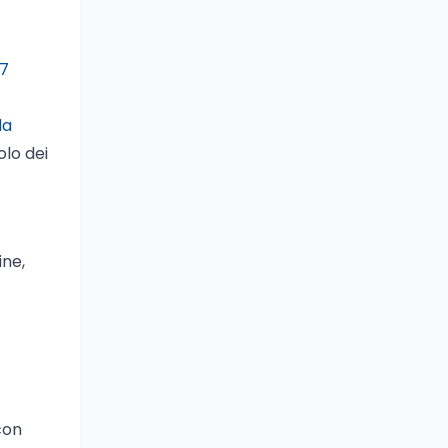
 7
la
olo dei
ine,
con