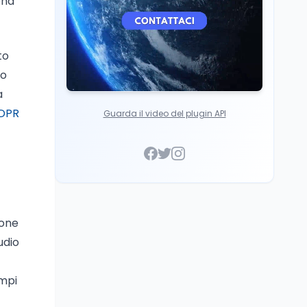
ona
to
vo
a
DPR
Guarda il video del plugin API
ione
udio
empi