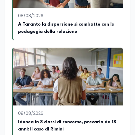
contemporanei con una prospettiva che
abbraccia le dinamiche economiche, le
08/08/2026
relazioni tra Stati e le dimensioni spaziali
e territoriali della società. Nel corso della
A Taranto la dispersione si combatte con la
sua carriera ha maturato una
pedagogia della relazione
significativa esperienza nella
comunicazione istituzionale e politica,
collaborando con emittenti televisive e
testate della carta stampata. Questa
esperienza sul campo gli ha conferito
una padronanza trasversale dei linguaggi
mediatici, dalla televisione al digitale.
Attualmente ricopre il ruolo di Direttore
Responsabile di EduNews24.it, testata
giornalistica online dedicata al mondo
dell'istruzione, della formazione e delle
politiche educative italiane ed europee,
dove cura la linea editoriale e
supervisiona la produzione di contenuti
08/08/2026
rivolti a docenti, studenti, istituzioni e
Idonea in 8 classi di concorso, precaria da 18
operatori del settore educativo. È inoltre
anni: il caso di Rimini
docente di Comunicazione presso la