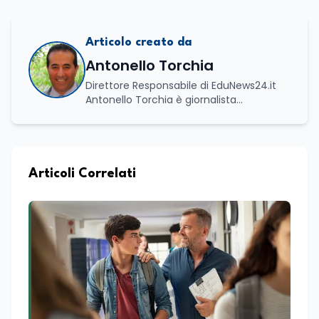
Articolo creato da
Antonello Torchia
Direttore Responsabile di EduNews24.it
Antonello Torchia è giornalista
professionista, politologo e geografo,
con un percorso formativo e
professionale di ampio respiro che
integra competenze in ambito
economico, geopolitico, comunicativo e
Articoli Correlati
territoriale. Vanta una solida formazione
accademica multidisciplinare: ha
conseguito la Laurea in Economia e
Commercio (quadriennale, Vecchio
Ordinamento), la Laurea Magistrale in
Relazioni Internazionali (LM-52) con la
votazione di 110/110 e lode, e la Laurea
Magistrale in Scienze Geografiche (LM-
80). Un trittico di competenze che gli
consente di leggere i fenomeni