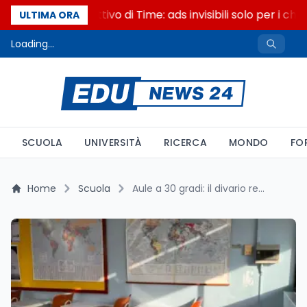
Il cloaking selettivo di Time: ads invisibili solo per i cha
ULTIMA ORA
Loading...
SCUOLA
UNIVERSITÀ
RICERCA
MONDO
FO
Home
Scuola
Aule a 30 gradi: il divario regionale sulla climatizzazione delle scuole