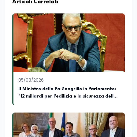
Articoli Correlati
contenuti video dedicati ai temi della
scuola, della formazione, della cultura e
dei cambiamenti sociali, cercando di
mantenere uno stile chiaro, divulgativo,
accessibile e attento alla veridicità. Tra
le sue passioni ci sono lo sport, la cucina,
la lettura e la stand up comedy: un
interesse che lo porta anche a
cimentarsi nella scrittura di testi comici.
05/08/2026
Il Ministro della Pa Zangrillo in Parlamento:
"12 miliardi per l'edilizia e la sicurezza delle
scuole con risorse Pnrr"