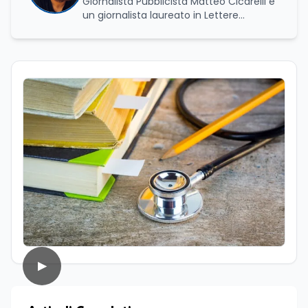
Giornalista Pubblicista Matteo Cicarelli è
un giornalista laureato in Lettere
Moderne e specializzato in Editoria e
Scrittura. Durante il suo percorso
accademico ha approfondito lo studio
della linguistica, della letteratura e della
comunicazione, sviluppando un forte
interesse per il mondo del giornalismo.
Infatti, ha dedicato le sue tesi a due
ambiti distinti ma complementari: da un
lato l’analisi della lingua e della cultura
indoeuropea, dall’altro lo studio della
narrazione giornalistica, con un
particolare approfondimento sul
giornalismo enogastronomico. Da
sempre affascinato dal mondo della
comunicazione e del racconto, nel corso
della sua carriera ha lavorato anche
come addetto stampa e ha collaborato
con diverse testate online che si
▶
occupano di cultura, cronaca, società,
sport ed enogastronomia. Su
EduNews24.it scrive articoli e realizza