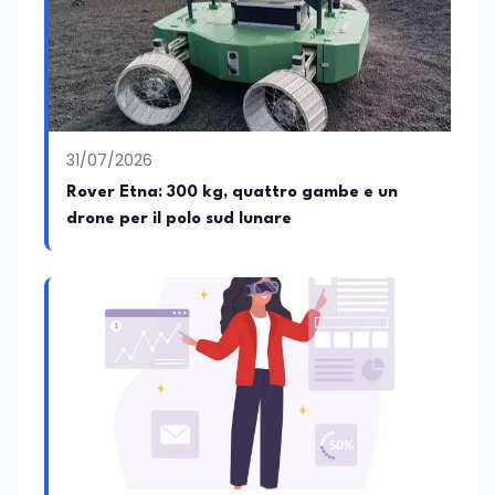
come addetto stampa e ha collaborato
con diverse testate online che si
occupano di cultura, cronaca, società,
sport ed enogastronomia. Su
EduNews24.it scrive articoli e realizza
contenuti video dedicati ai temi della
scuola, della formazione, della cultura e
31/07/2026
dei cambiamenti sociali, cercando di
Rover Etna: 300 kg, quattro gambe e un
mantenere uno stile chiaro, divulgativo,
accessibile e attento alla veridicità. Tra
drone per il polo sud lunare
le sue passioni ci sono lo sport, la cucina,
la lettura e la stand up comedy: un
interesse che lo porta anche a
cimentarsi nella scrittura di testi comici.