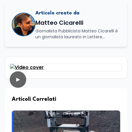
Articolo creato da
Matteo Cicarelli
Giornalista Pubblicista Matteo Cicarelli è
un giornalista laureato in Lettere
Moderne e specializzato in Editoria e
Scrittura. Durante il suo percorso
accademico ha approfondito lo studio
della linguistica, della letteratura e della
comunicazione, sviluppando un forte
interesse per il mondo del giornalismo.
Infatti, ha dedicato le sue tesi a due
▶
ambiti distinti ma complementari: da un
lato l’analisi della lingua e della cultura
indoeuropea, dall’altro lo studio della
Articoli Correlati
narrazione giornalistica, con un
particolare approfondimento sul
giornalismo enogastronomico. Da
sempre affascinato dal mondo della
comunicazione e del racconto, nel corso
della sua carriera ha lavorato anche