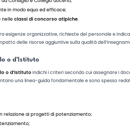
 da Consiglio e Collegio docenti;
nte in modo equo ed efficace;
o nelle
classi di concorso atipiche
.
tra esigenze organizzative, richieste del personale e indica
l’impatto delle risorse aggiuntive sulla qualità dell’insegna
olo o d’Istituto
lo o d’Istituto
indichi i criteri secondo cui assegnare i doce
sentano una linea-guida fondamentale e sono spesso redat
n relazione ai progetti di potenziamento;
potenziamento;