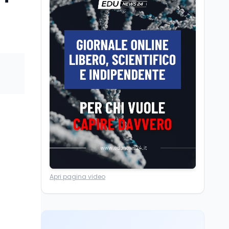
Posizioni economiche
ATA: la matematica
degli arretrati fino a
4.150 euro
Cultura
6 ago
Spesa culturale in
Lombardia da record,
ma la voragine Nord-
Sud triplica
Cultura
6 ago
e
Francesco Guccini si è
spento a Pàvana: addio
al Maestrone
Ricerca
6 ago
Apri pagina video
Un secolo di Warburg: il
farmaco anti-tumore
che accende la glicolisi
Ricerca
6 ago