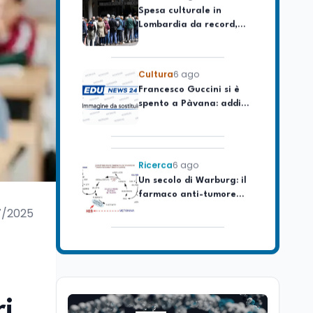
Lombardia da record,
ma la voragine Nord-
Sud triplica
Cultura
6 ago
Francesco Guccini si è
spento a Pàvana: addio
al Maestrone
Ricerca
6 ago
Un secolo di Warburg: il
farmaco anti-tumore
che accende la glicolisi
7/2025
Ricerca
6 ago
Il rivelatore che 'vede' i
reattori spenti
attraverso 400 metri di
roccia
ri
Scuola
6 ago