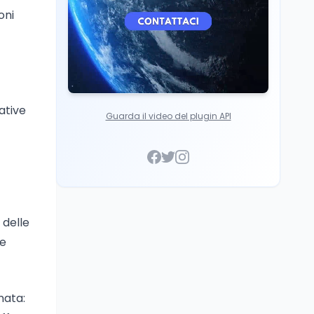
oni
ative
Guarda il video del plugin API
 delle
he
nata: