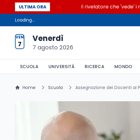
cende la glicolisi
Il rivelatore che 'vede' i reatto
ULTIMA ORA
Loading...
Venerdì
VEN
7
7 agosto 2026
SCUOLA
UNIVERSITÀ
RICERCA
MONDO
Home
Scuola