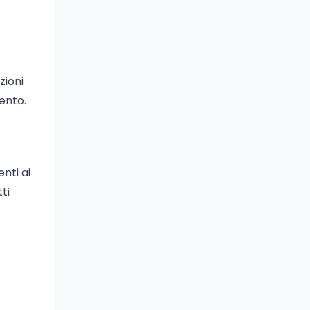
zioni
mento.
nti ai
ti