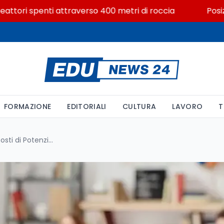
ri spenti attraverso 400 metri di roccia
Posizioni e
FORMAZIONE
EDITORIALI
CULTURA
LAVORO
T
Assegnazione dei Docenti ai Posti di Potenziamento e Gestione delle Classi di Concorso Atipiche: Tutte le Procedure e i Criteri