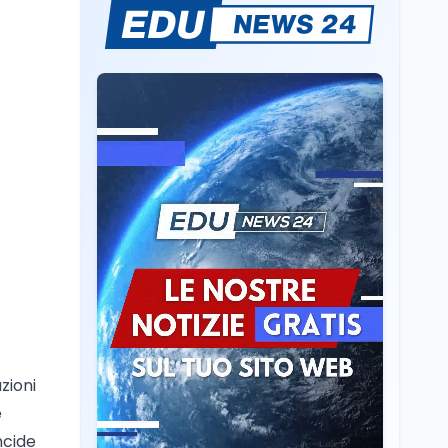
Il rivelatore che 'vede' i
reattori spenti
attraverso 400 metri di
roccia
Scuola
6 ago
Posizioni economiche
ATA: la matematica
degli arretrati fino a
4.150 euro
Cultura
6 ago
Spesa culturale in
Lombardia da record,
ma la voragine Nord-
Sud triplica
Cultura
6 ago
Francesco Guccini si è
spento a Pàvana: addio
zioni
al Maestrone
e
ncide