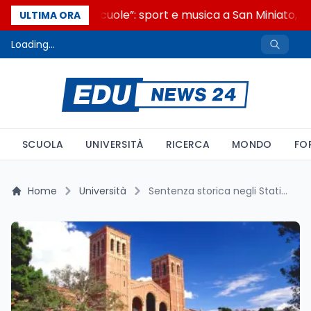
“Noi siamo le Scuole”: sport e musica a San Miniato, ST
ULTIMA ORA
Loading...
SCUOLA
UNIVERSITÀ
RICERCA
MONDO
FO
Home
Università
Sentenza storica negli Stati Uniti: il giudice ordina il ripristino dei finanziamenti federali sospesi a UCLA