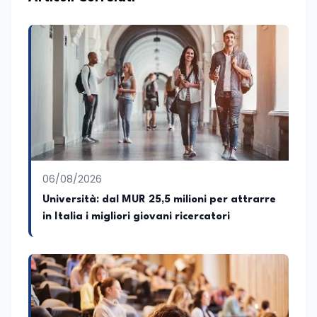
conoscenza approfondita delle politiche
attive del lavoro e delle dinamiche che
legano istruzione, occupazione e
sviluppo delle competenze. Alla
preparazione economica e professionale
affianca una grande passione per la
lettura e per il giornalismo, che ne
arricchiscono il profilo umano e
culturale. Spazia con disinvoltura tra
diverse tematiche, offrendo sempre il
proprio punto di vista con equilibrio,
sensibilità e spirito critico.
06/08/2026
Università: dal MUR 25,5 milioni per attrarre
in Italia i migliori giovani ricercatori