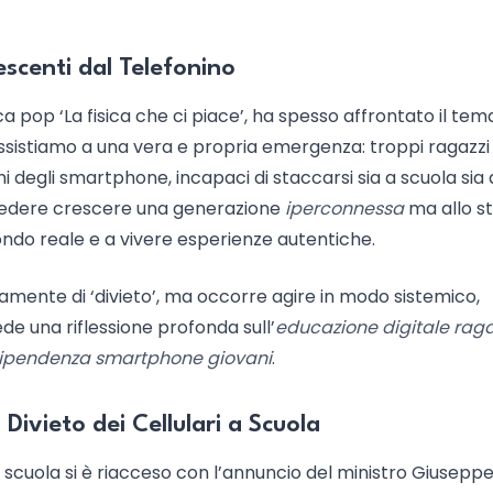
escenti dal Telefonino
ca pop ‘La fisica che ci piace’, ha spesso affrontato il tem
assistiamo a una vera e propria emergenza: troppi ragazzi
degli smartphone, incapaci di staccarsi sia a scuola sia 
 di vedere crescere una generazione
iperconnessa
ma allo s
ndo reale e a vivere esperienze autentiche.
camente di ‘divieto’, ma occorre agire in modo sistemico,
ede una riflessione profonda sull’
educazione digitale raga
 dipendenza smartphone giovani
.
 Divieto dei Cellulari a Scuola
a scuola si è riacceso con l’annuncio del ministro Giusepp