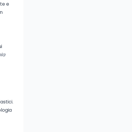
te e
un
ui
ola
stici.
ologia