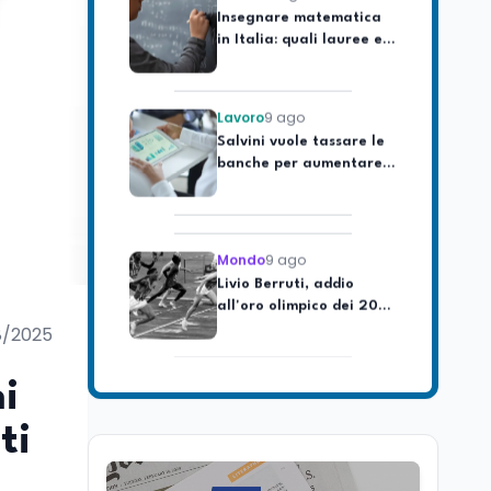
in Italia: quali lauree e
CFU servono per A-26 e
A-28
Lavoro
9 ago
Salvini vuole tassare le
banche per aumentare
le pensioni: cosa cambia
Mondo
9 ago
Livio Berruti, addio
all'oro olimpico dei 200
metri, eroe alle
olimpiadi di Roma 1960.
8/2025
Editoriali
9 ago
Si è spento a 90 anni
i
Massimiliano Cencelli.
Esponente della Dc, fu
ti
l'autore, nel 1968, del
famoso "manuale" per la
Mondo
9 ago
spartizione delle