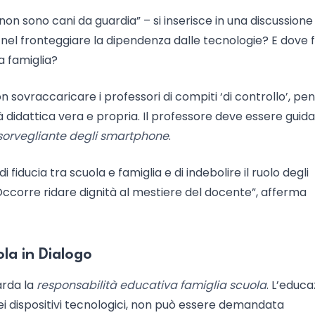
 non sono cani da guardia” – si inserisce in una discussione 
ti nel fronteggiare la dipendenza dalle tecnologie? E dove f
la famiglia?
n sovraccaricare i professori di compiti ‘di controllo’, pena
tà didattica vera e propria. Il professore deve essere guida
sorvegliante degli smartphone
.
 di fiducia tra scuola e famiglia e di indebolire il ruolo degli
ccorre ridare dignità al mestiere del docente”, afferma
la in Dialogo
arda la
responsabilità educativa famiglia scuola
. L’educ
o dei dispositivi tecnologici, non può essere demandata