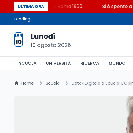
roe alle olimpiadi di Roma 1960.
Si è spento a 90 ann
ULTIMA ORA
Loading...
Lunedì
LUN
10
10 agosto 2026
SCUOLA
UNIVERSITÀ
RICERCA
MONDO
Home
Scuola