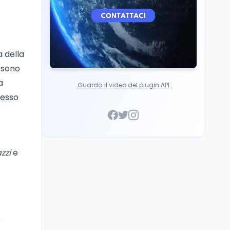
a della
 sono
a
Guarda il video del plugin API
tesso
zzi
e
e