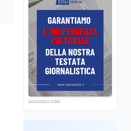
La denuncia della
poltrone e del potere
limonata e il dato ISTAT
sul tempo online dei
ragazzi
Scuola
9 ago
Insegnare matematica
in Italia: quali lauree e
CFU servono per A-26 e
A-28
Lavoro
9 ago
Salvini vuole tassare le
banche per aumentare
le pensioni: cosa cambia
Mondo
9 ago
Apri pagina video
Livio Berruti, addio
all'oro olimpico dei 200
metri, eroe alle
olimpiadi di Roma 1960.
Editoriali
9 ago