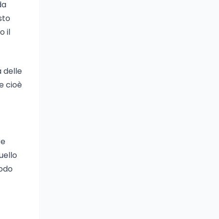
da
sto
 il
 delle
e cioè
re
uello
nodo