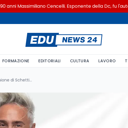
i Massimiliano Cencelli. Esponente della Dc, fu l'autore, n
FORMAZIONE
EDITORIALI
CULTURA
LAVORO
T
Detox Digitale a Scuola: L'Opinione di Schettini tra Regole, Responsabilità e il Ruolo dei Docenti