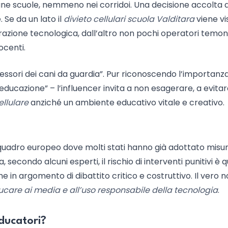
cune scuole, nemmeno nei corridoi. Una decisione accolta 
 Se da un lato il
divieto cellulari scuola Valditara
viene vi
razione tecnologica, dall’altro non pochi operatori temono
ocenti.
ssori dei cani da guardia”. Pur riconoscendo l’importanza
’educazione” – l’influencer invita a non esagerare, a evitar
ellulare
anziché un ambiente educativo vitale e creativo.
n quadro europeo dove molti stati hanno già adottato misu
 secondo alcuni esperti, il rischio di interventi punitivi è q
he in argomento di dibattito critico e costruttivo. Il vero 
ucare ai media e all’uso responsabile della tecnologia
.
Educatori?