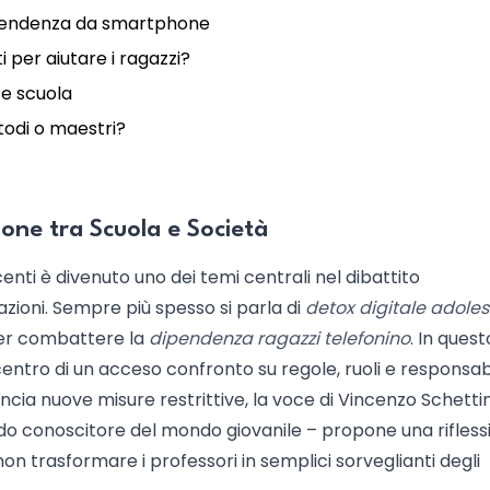
dipendenza da smartphone
i per aiutare i ragazzi?
 e scuola
stodi o maestri?
one tra Scuola e Società
enti è divenuto uno dei temi centrali nel dibattito
azioni. Sempre più spesso si parla di
detox digitale adoles
 per combattere la
dipendenza ragazzi telefonino
. In quest
 centro di un acceso confronto su regole, ruoli e responsabi
uncia nuove misure restrittive, la voce di Vincenzo Schettin
do conoscitore del mondo giovanile – propone una rifless
non trasformare i professori in semplici sorveglianti degli