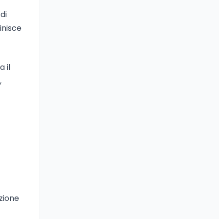
di
inisce
 il
,
azione