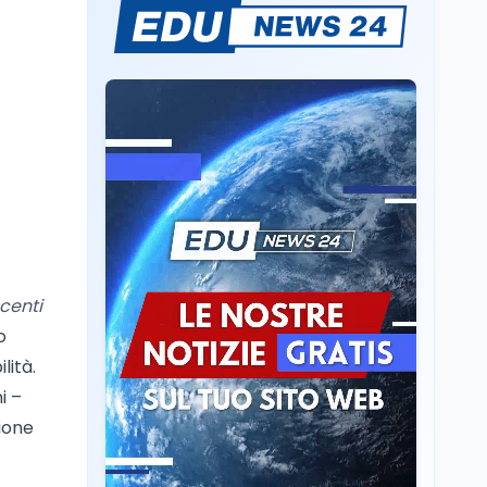
Si è spento a 90 anni
Massimiliano Cencelli.
Esponente della Dc, fu
l'autore, nel 1968, del
famoso "manuale" per la
Mondo
9 ago
spartizione delle
La denuncia della
poltrone e del potere
limonata e il dato ISTAT
sul tempo online dei
ragazzi
Scuola
9 ago
Insegnare matematica
in Italia: quali lauree e
centi
CFU servono per A-26 e
A-28
o
Lavoro
9 ago
lità.
Salvini vuole tassare le
i –
banche per aumentare
ione
le pensioni: cosa cambia