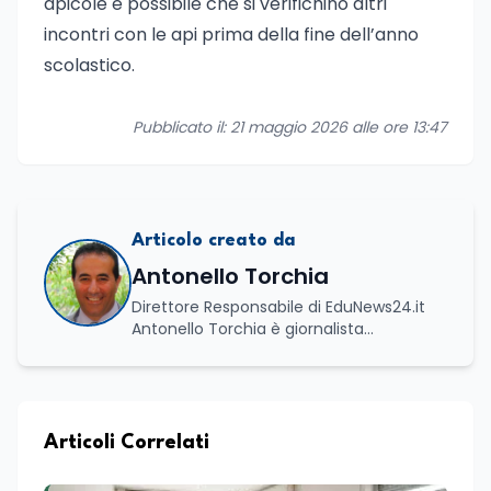
apicole è possibile che si verifichino altri
incontri con le api prima della fine dell’anno
scolastico.
Pubblicato il: 21 maggio 2026 alle ore 13:47
Articolo creato da
Antonello Torchia
Direttore Responsabile di EduNews24.it
Antonello Torchia è giornalista
professionista, politologo e geografo,
con un percorso formativo e
professionale di ampio respiro che
integra competenze in ambito
economico, geopolitico, comunicativo e
Articoli Correlati
territoriale. Vanta una solida formazione
accademica multidisciplinare: ha