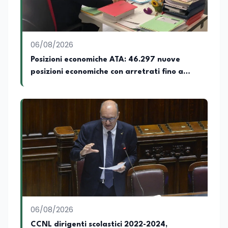
giornalistica online dedicata al mondo
dell'istruzione, della formazione e delle
politiche educative italiane ed europee,
dove cura la linea editoriale e
supervisiona la produzione di contenuti
06/08/2026
rivolti a docenti, studenti, istituzioni e
Posizioni economiche ATA: 46.297 nuove
operatori del settore educativo. È inoltre
posizioni economiche con arretrati fino a
docente di Comunicazione presso la
SSML Città di Lamezia Terme, istituto
4.150 euro
universitario specializzato nella
mediazione linguistica, dove mette a
disposizione delle nuove generazioni di
professionisti della comunicazione il
proprio bagaglio di competenze
giornalistiche, analitiche e accademiche.
06/08/2026
CCNL dirigenti scolastici 2022-2024,