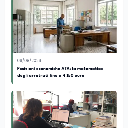
conseguito la Laurea in Economia e
Commercio (quadriennale, Vecchio
Ordinamento), la Laurea Magistrale in
Relazioni Internazionali (LM-52) con la
votazione di 110/110 e lode, e la Laurea
Magistrale in Scienze Geografiche (LM-
80). Un trittico di competenze che gli
consente di leggere i fenomeni
contemporanei con una prospettiva che
abbraccia le dinamiche economiche, le
06/08/2026
relazioni tra Stati e le dimensioni spaziali
e territoriali della società. Nel corso della
Posizioni economiche ATA: la matematica
sua carriera ha maturato una
degli arretrati fino a 4.150 euro
significativa esperienza nella
comunicazione istituzionale e politica,
collaborando con emittenti televisive e
testate della carta stampata. Questa
esperienza sul campo gli ha conferito
una padronanza trasversale dei linguaggi
mediatici, dalla televisione al digitale.
Attualmente ricopre il ruolo di Direttore
Responsabile di EduNews24.it, testata