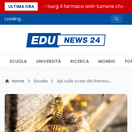
Un secolo di Warburg: il farmaco anti-tumore che acce
ULTIMA ORA
Loading...
SCUOLA
UNIVERSITÀ
RICERCA
MONDO
FO
Home
Scuola
Api sulle scale del Rainerum: perché maggio è il mese degli sciami