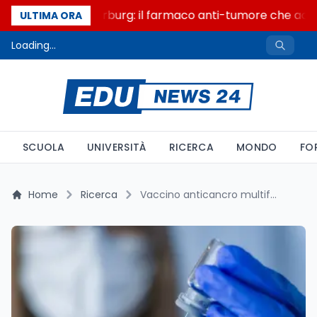
Un secolo di Warburg: il farmaco anti-tumore che accend
ULTIMA ORA
Loading...
SCUOLA
UNIVERSITÀ
RICERCA
MONDO
FO
Home
Ricerca
Vaccino anticancro multifasico: la rivoluzione delle nanoparticelle contro melanoma, pancreas e mammella