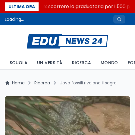
Consiglio di Stato: scorrere la graduatoria per i 500 post
ULTIMA ORA
Loading...
SCUOLA
UNIVERSITÀ
RICERCA
MONDO
FO
Home
Ricerca
Uova fossili rivelano il segreto dei coccodrilli che scalavano gli alberi 55 milioni di anni fa in Australia