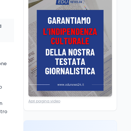
Scuola
6 ago
Posizioni economiche
ATA: la matematica
degli arretrati fino a
a
4.150 euro
Cultura
6 ago
Spesa culturale in
Lombardia da record,
ma la voragine Nord-
Sud triplica
one
Cultura
6 ago
Francesco Guccini si è
spento a Pàvana: addio
o
al Maestrone
Ricerca
6 ago
Apri pagina video
in
Un secolo di Warburg: il
stro
farmaco anti-tumore
che accende la glicolisi