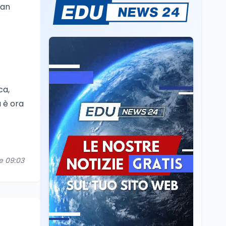
Ricerca
6 ago
can
Il rivelatore che 'vede' i
reattori spenti
attraverso 400 metri di
roccia
Scuola
6 ago
Posizioni economiche
ATA: la matematica
ca,
degli arretrati fino a
a è ora
4.150 euro
Cultura
6 ago
Spesa culturale in
Lombardia da record,
ma la voragine Nord-
re 09:03
Sud triplica
Cultura
6 ago
Francesco Guccini si è
spento a Pàvana: addio
al Maestrone