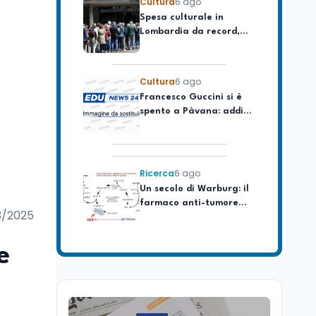
Spesa culturale in
Lombardia da record,
ma la voragine Nord-
Sud triplica
Cultura
6 ago
Francesco Guccini si è
spento a Pàvana: addio
al Maestrone
Ricerca
6 ago
Un secolo di Warburg: il
farmaco anti-tumore
che accende la glicolisi
3/2025
Ricerca
6 ago
e
Il rivelatore che 'vede' i
reattori spenti
attraverso 400 metri di
roccia