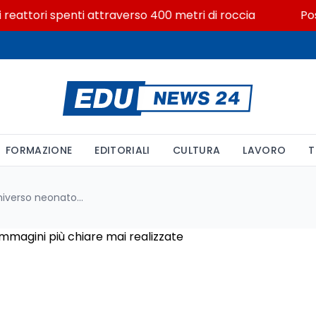
eattori spenti attraverso 400 metri di roccia
Posizio
FORMAZIONE
EDITORIALI
CULTURA
LAVORO
T
Scoperte sorprendenti nell'universo neonato: le immagini più chiare mai realizzate