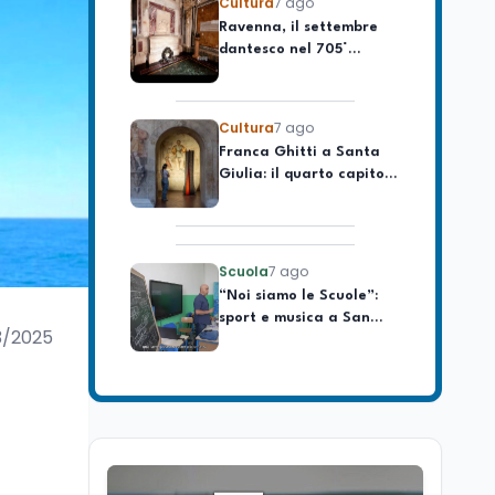
Ravenna, il settembre
celebrare il governo più
dantesco nel 705°
longevo dell’Italia
anniversario della morte
repubblicana
del Sommo Poeta
Cultura
7 ago
Franca Ghitti a Santa
Giulia: il quarto capitolo
dei Palcoscenici
Scuola
7 ago
“Noi siamo le Scuole”:
sport e musica a San
Miniato, STEM a Lerici
3/2025
con il progetto del Mim
Mondo
7 ago
Sparatoria a Bangkok:
studente 14enne uccide
5 insegnanti e i nonni