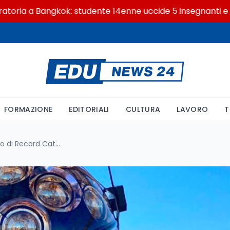
a a Bangkok: studente 14enne uccide 5 insegnanti e i non
FORMAZIONE
EDITORIALI
CULTURA
LAVORO
T
Scoperta Epocale: Un Neutrino di Record Catturato da un Telescopio Sottomarino al Largo della Sicilia