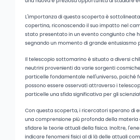
una nuova e preziosa opportunità di studiare e
L'importanza di questa scoperta è sottolineata d
copertina, riconoscendo il suo impatto nel campo 
stato presentato in un evento congiunto che ha
segnando un momento di grande entusiasmo per
Il telescopio sottomarino è situato a diversi ch
neutrini provenienti da varie sorgenti cosmiche
particelle fondamentale nell'universo, poiché f
possono essere osservati attraverso i telescopi t
particelle una sfida significativa per gli scienziat
Con questa scoperta, i ricercatori sperano di es
una comprensione più profonda della materia o
sfidare le teorie attuali della fisica. Inoltre, 
indicare fenomeni fisici al di là delle attuali 