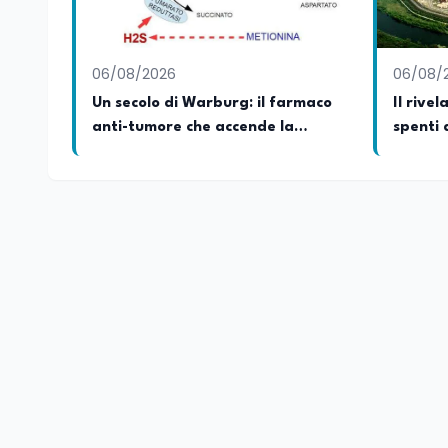
06/08/2026
06/08/
Un secolo di Warburg: il farmaco
Il rivel
anti-tumore che accende la
spenti 
glicolisi
roccia