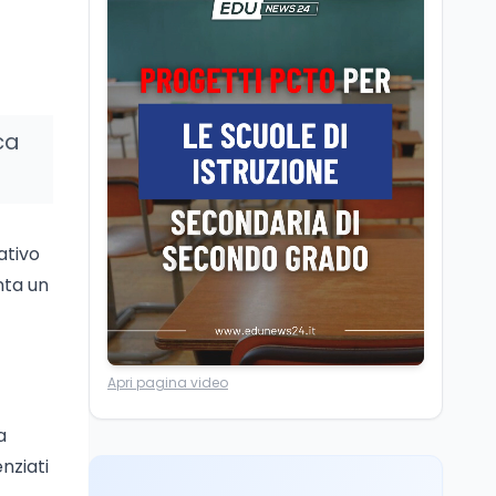
Editoriali
7 ago
Camere in ferie,
riapertura il 9
settembre tra legge
elettorale e Rai. La
premier Meloni attesa a
Cultura
7 ago
ca
Bari il 4 settembre per
Ravenna, il settembre
celebrare il governo più
dantesco nel 705°
longevo dell’Italia
anniversario della morte
repubblicana
del Sommo Poeta
ativo
Cultura
7 ago
Franca Ghitti a Santa
nta un
Giulia: il quarto capitolo
dei Palcoscenici
Scuola
7 ago
Apri pagina video
“Noi siamo le Scuole”:
sport e musica a San
a
Miniato, STEM a Lerici
nziati
con il progetto del Mim