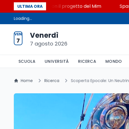
to, STEM a Lerici con il progetto del Mim
Sparatori
ULTIMA ORA
Loading...
Venerdì
VEN
7
7 agosto 2026
SCUOLA
UNIVERSITÀ
RICERCA
MONDO
Home
Ricerca