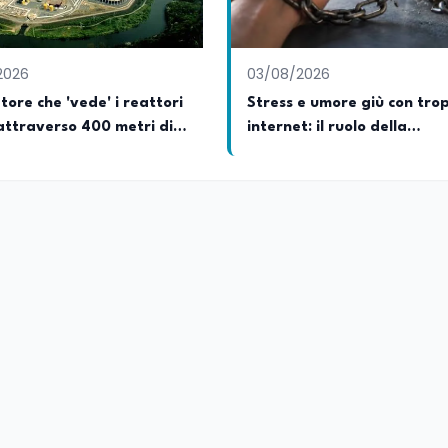
2026
03/08/2026
atore che 'vede' i reattori
Stress e umore giù con tro
attraverso 400 metri di
internet: il ruolo della
tentazione