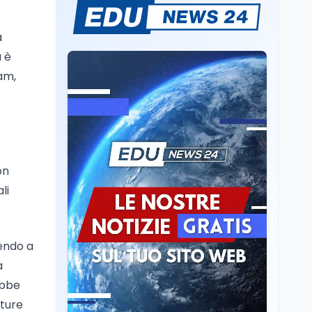
Mondo
7 ago
Sparatoria a Bangkok:
studente 14enne uccide
a
5 insegnanti e i nonni
a è
am,
Editoriali
7 ago
Camere in ferie,
riapertura il 9
settembre tra legge
elettorale e Rai. La
premier Meloni attesa a
Cultura
7 ago
on
Bari il 4 settembre per
Ravenna, il settembre
celebrare il governo più
li
dantesco nel 705°
longevo dell’Italia
anniversario della morte
repubblicana
del Sommo Poeta
Cultura
7 ago
uendo a
Franca Ghitti a Santa
a
Giulia: il quarto capitolo
ebbe
dei Palcoscenici
uture