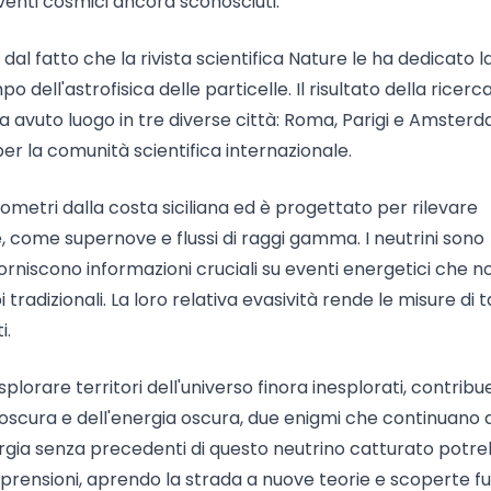
venti cosmici ancora sconosciuti.
al fatto che la rivista scientifica Nature le ha dedicato l
dell'astrofisica delle particelle. Il risultato della ricerc
 avuto luogo in tre diverse città: Roma, Parigi e Amsterd
 la comunità scientifica internazionale.
ilometri dalla costa siciliana ed è progettato per rilevare
, come supernove e flussi di raggi gamma. I neutrini sono
orniscono informazioni cruciali su eventi energetici che n
radizionali. La loro relativa evasività rende le misure di ta
i.
plorare territori dell'universo finora inesplorati, contrib
scura e dell'energia oscura, due enigmi che continuano 
l'energia senza precedenti di questo neutrino catturato potr
comprensioni, aprendo la strada a nuove teorie e scoperte f