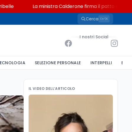
La ministra Calderone firma il patto con Asstel per il
Cerca
K
Ctrl
I nostri Social
ECNOLOGIA
SELEZIONE PERSONALE
INTERPELLI
BAND
IL VIDEO DELL’ARTICOLO