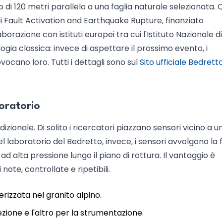
 di 120 metri parallelo a una faglia naturale selezionata. 
i Fault Activation and Earthquake Rupture, finanziato
orazione con istituti europei tra cui l'Istituto Nazionale di
logia classica: invece di aspettare il prossimo evento, i
ocano loro. Tutti i dettagli sono sul
Sito ufficiale Bedret
oratorio
dizionale. Di solito i ricercatori piazzano sensori vicino a u
l laboratorio del Bedretto, invece, i sensori avvolgono la 
d alta pressione lungo il piano di rottura. Il vantaggio è
ote, controllate e ripetibili.
erizzata nel granito alpino.
iezione e l'altro per la strumentazione.