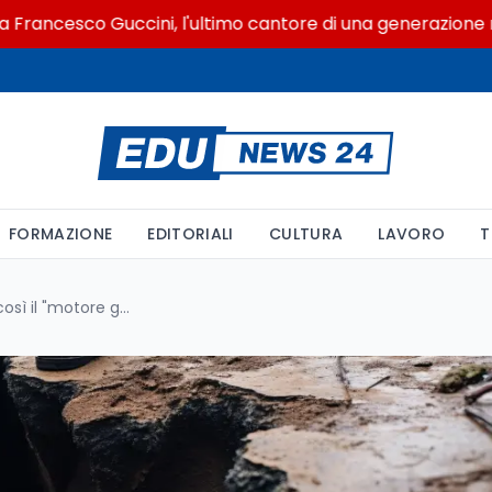
sco Guccini, l'ultimo cantore di una generazione ribelle
FORMAZIONE
EDITORIALI
CULTURA
LAVORO
T
Nel cuore delle Alpi svizzere: così il "motore geologico" attiva i sismi a grande profondità