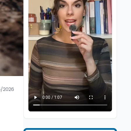
Cultura
6 ago
Francesco Guccini si è
spento a Pàvana: addio
al Maestrone
6/2026
Cultura
6 ago
Se n'è andato il
Maestrone: addio a
Francesco Guccini,
l'ultimo cantore di una
generazione ribelle
Lavoro
6 ago