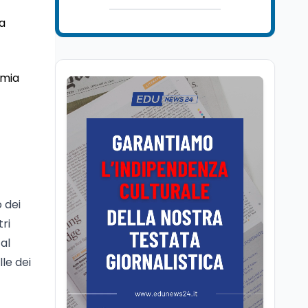
Cultura
6 ago
Se n'è andato il
 a
Maestrone: addio a
Francesco Guccini,
l'ultimo cantore di una
generazione ribelle
rmia
Lavoro
6 ago
La ministra Calderone
firma il patto con Asstel
per il rilancio del Siisl,
piattaforma, in
collaborazione con
Cultura
6 ago
l'Inps, per l'incontro tra
Cinema, chiusa la fase
domanda e offerta di
istruttoria: voto finale il
lavoro
 dei
9 settembre in Aula. La
soddisfazione di
tri
Mollicone
Scuola
6 ago
 al
Posizioni economiche
le dei
ATA: 46.297 nuove
posizioni economiche
con arretrati fino a
4.150 euro