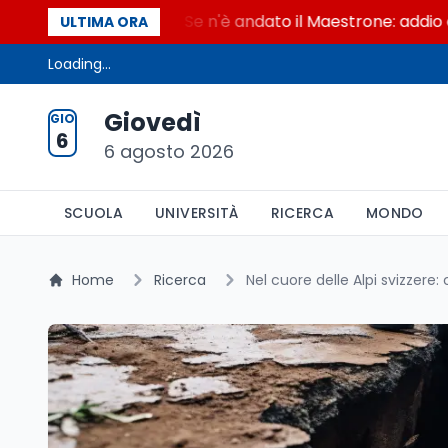
aestrone
Se n'è andato il Maestrone: addio a France
ULTIMA ORA
Loading...
Giovedì
GIO
6
6 agosto 2026
SCUOLA
UNIVERSITÀ
RICERCA
MONDO
Home
Ricerca