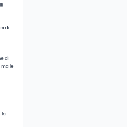
li
ni di
ne di
, ma le
 la