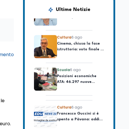
La ministra Calderone
firma il patto con Asstel
Ultime Notizie
per il rilancio del Siisl,
piattaforma, in
collaborazione con
Cultura
6 ago
l'Inps, per l'incontro tra
Cinema, chiusa la fase
domanda e offerta di
istruttoria: voto finale il
lavoro
9 settembre in Aula. La
soddisfazione di
imento
Mollicone
Scuola
6 ago
Posizioni economiche
ATA: 46.297 nuove
posizioni economiche
con arretrati fino a
4.150 euro
Cultura
6 ago
le
Francesco Guccini si è
spento a Pàvana: addio
al Maestrone
euro.