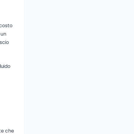
 costo
 un
ascio
luido
nte che