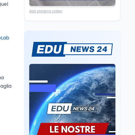
Cultura
6 ago
Quel
Francesco Guccini si è
Apri pagina video
spento a Pàvana: addio
al Maestrone
toLab
Cultura
6 ago
Se n'è andato il
Maestrone: addio a
Francesco Guccini,
l'ultimo cantore di una
generazione ribelle
Lavoro
6 ago
na
La ministra Calderone
firma il patto con Asstel
faglia
per il rilancio del Siisl,
piattaforma, in
collaborazione con
Cultura
6 ago
l'Inps, per l'incontro tra
Cinema, chiusa la fase
domanda e offerta di
istruttoria: voto finale il
lavoro
9 settembre in Aula. La
soddisfazione di