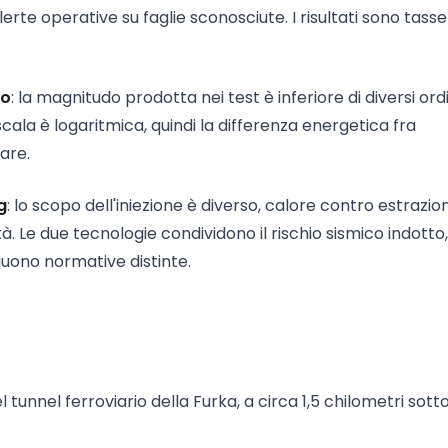
te operative su faglie sconosciute. I risultati sono tassel
so
: la magnitudo prodotta nei test è inferiore di diversi ordi
cala è logaritmica, quindi la differenza energetica fra
are.
g
: lo scopo dell'iniezione è diverso, calore contro estrazio
ità. Le due tecnologie condividono il rischio sismico indotto
uono normative distinte.
l tunnel ferroviario della Furka, a circa 1,5 chilometri sotto