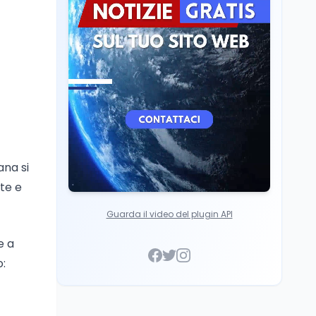
Mollicone
Scuola
6 ago
Posizioni economiche
ATA: 46.297 nuove
posizioni economiche
con arretrati fino a
4.150 euro
ana si
te e
Guarda il video del plugin API
e a
o: