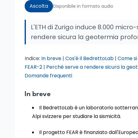
Ascolta
Disponibile in formato audio
L'ETH di Zurigo induce 8.000 micro-
rendere sicura la geotermia prof
Indice:
In breve
|
Cos'è il BedrettoLab
|
Come si 
FEAR-2
|
Perché serve a rendere sicura la geo
Domande frequenti
In breve
Il BedrettoLab è un laboratorio sotterra
Alpi svizzere per studiare la sismicità.
Il progetto FEAR è finanziato dall'Europe