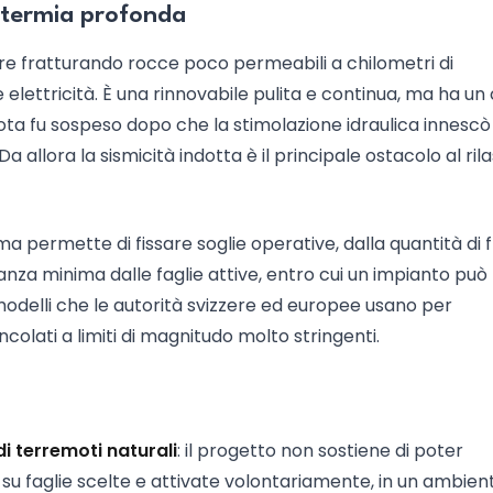
eotermia profonda
tre fratturando rocce poco permeabili a chilometri di
elettricità. È una rinnovabile pulita e continua, ma ha un
lota fu sospeso dopo che la stimolazione idraulica innescò
 allora la sismicità indotta è il principale ostacolo al ril
 permette di fissare soglie operative, dalla quantità di f
stanza minima dalle faglie attive, entro cui un impianto può
modelli che le autorità svizzere ed europee usano per
colati a limiti di magnitudo molto stringenti.
i terremoti naturali
: il progetto non sostiene di poter
ra su faglie scelte e attivate volontariamente, in un ambie