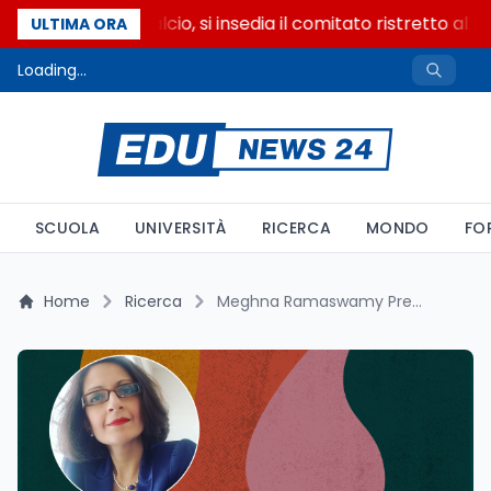
Riforma del calcio, si insedia il comitato ristretto al 
ULTIMA ORA
Loading...
SCUOLA
UNIVERSITÀ
RICERCA
MONDO
FO
Home
Ricerca
Meghna Ramaswamy Premio per la Ricerca Innovativa all'Università di Saskatchewan