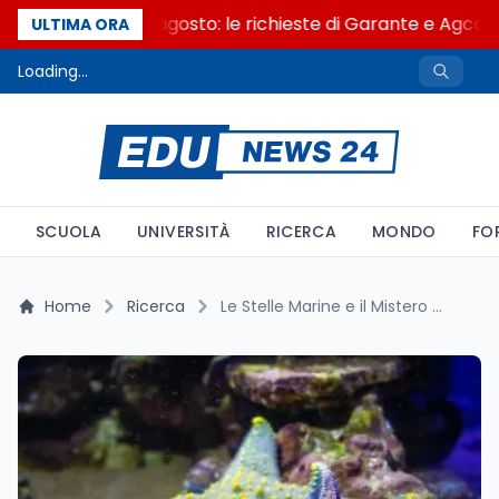
AI Act al via il 2 agosto: le richieste di Garante e Agcom
ULTIMA ORA
Loading...
SCUOLA
UNIVERSITÀ
RICERCA
MONDO
FO
Home
Ricerca
Le Stelle Marine e il Mistero della Locomozione Senza Cervello: Implicazioni per la Robotica Moderna