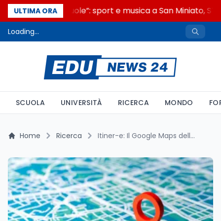
“Noi siamo le Scuole”: sport e musica a San Miniato, STEM
ULTIMA ORA
Loading...
SCUOLA
UNIVERSITÀ
RICERCA
MONDO
FO
Home
Ricerca
Itiner-e: Il Google Maps delle Vie Romane Rivoluziona i Viaggi nel Passato Digitale