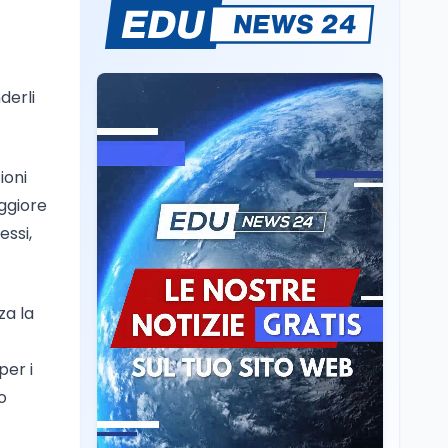
Mondo
7 ago
Sparatoria a Bangkok:
studente 14enne uccide
5 insegnanti e i nonni
derli
Editoriali
7 ago
Camere in ferie,
riapertura il 9
ioni
settembre tra legge
aggiore
elettorale e Rai. La
premier Meloni attesa a
essi,
Cultura
7 ago
Bari il 4 settembre per
Ravenna, il settembre
celebrare il governo più
dantesco nel 705°
longevo dell’Italia
anniversario della morte
repubblicana
za la
del Sommo Poeta
Cultura
7 ago
per i
Franca Ghitti a Santa
Giulia: il quarto capitolo
o
dei Palcoscenici