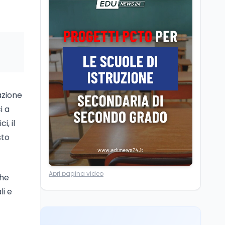
Editoriali
7 ago
Camere in ferie,
riapertura il 9
settembre tra legge
elettorale e Rai. La
premier Meloni attesa a
Cultura
7 ago
Bari il 4 settembre per
Ravenna, il settembre
celebrare il governo più
dantesco nel 705°
longevo dell’Italia
anniversario della morte
azione
repubblicana
del Sommo Poeta
i a
Cultura
7 ago
, il
Franca Ghitti a Santa
sto
Giulia: il quarto capitolo
dei Palcoscenici
Scuola
7 ago
Apri pagina video
che
“Noi siamo le Scuole”:
li e
sport e musica a San
Miniato, STEM a Lerici
con il progetto del Mim