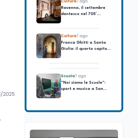
Ravenna, il settembre
celebrare il governo più
dantesco nel 705°
longevo dell’Italia
anniversario della morte
repubblicana
del Sommo Poeta
Cultura
7 ago
Franca Ghitti a Santa
Giulia: il quarto capitolo
dei Palcoscenici
Scuola
7 ago
“Noi siamo le Scuole”:
sport e musica a San
Miniato, STEM a Lerici
3/2025
con il progetto del Mim
Mondo
7 ago
Sparatoria a Bangkok:
studente 14enne uccide
i
5 insegnanti e i nonni