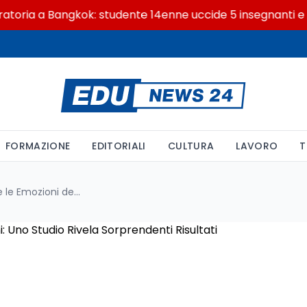
ia a Bangkok: studente 14enne uccide 5 insegnanti e i non
FORMAZIONE
EDITORIALI
CULTURA
LAVORO
T
Incapacità Umana di Leggere le Emozioni dei Cani: Uno Studio Rivela Sorprendenti Risultati