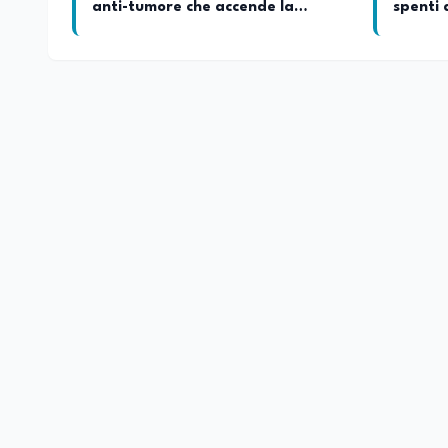
anti-tumore che accende la
spenti 
glicolisi
roccia