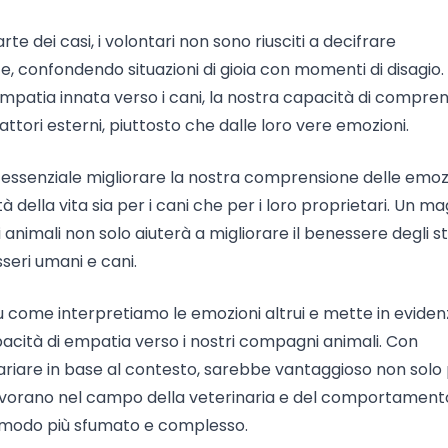
te dei casi, i volontari non sono riusciti a decifrare
ste, confondendo situazioni di gioia con momenti di disagio.
patia innata verso i cani, la nostra capacità di compren
attori esterni, piuttosto che dalle loro vere emozioni.
è essenziale migliorare la nostra comprensione delle emoz
 della vita sia per i cani che per i loro proprietari. Un m
nimali non solo aiuterà a migliorare il benessere degli st
seri umani e cani.
u come interpretiamo le emozioni altrui e mette in eviden
pacità di empatia verso i nostri compagni animali. Con
riare in base al contesto, sarebbe vantaggioso non solo 
lavorano nel campo della veterinaria e del comportament
n modo più sfumato e complesso.