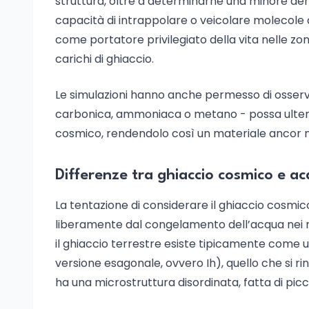
struttura, oltre a determinarne una minore den
capacità di intrappolare o veicolare molecole c
come portatore privilegiato della vita nelle zone
carichi di ghiaccio.
Le simulazioni hanno anche permesso di osserv
carbonica, ammoniaca o metano - possa ulteri
cosmico, rendendolo così un materiale ancor men
Differenze tra ghiaccio cosmico e ac
La tentazione di considerare il ghiaccio cosmico
liberamente dal congelamento dell’acqua nei no
il ghiaccio terrestre esiste tipicamente come 
versione esagonale, ovvero Ih), quello che si ri
ha una microstruttura disordinata, fatta di picc