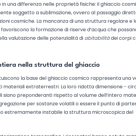
in una differenza nelle proprietà fisiche: il ghiaccio cosm
lmente soggetto a sublimazione, ovvero al passaggio diret
iazioni cosmiche. La mancanza di una struttura regolare e l
 non favoriscono la formazione di riserve d’acqua che possan
ella valutazione delle potenzialità di
abitabilità
dei corpi c
tiera nella struttura del ghiaccio
tuiscono la base del ghiaccio cosmico rappresenta una v
 materiali extraterrestri. La loro ridotta dimensione - cir
lli siano preponderanti rispetto al volume dell’intero mate
regazione per sostanze volatili o essere il punto di part
o estremamente instabile la struttura microscopica del