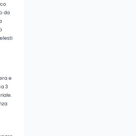
ico
to da
a
o
elesti
era e
ca 3
riale.
enza