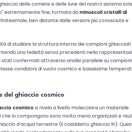
l ghiaccio delle comete e delle lune del nostro sistema sol
co" estremamente fine, formata da
minuscoli cristalli di
nfinitesimale, ben distante dalle versioni più conosciute e
ità di studiare la struttura interna dei campioni ghiacciat
antendo una fedeltà senza precedenti nella rappresentaz
no stati confermati attraverso analisi parallele su campioni
le stesse condizioni di vuoto cosmico e bassissime tempera
he del ghiaccio cosmico
accio cosmico
si rivela a livello molecolare un materiale
i
che lo compongono sono molto meno organizzati e risu
hiaccio d’acqua terrestre (il cosiddetto ghiaccio Ih). Ques