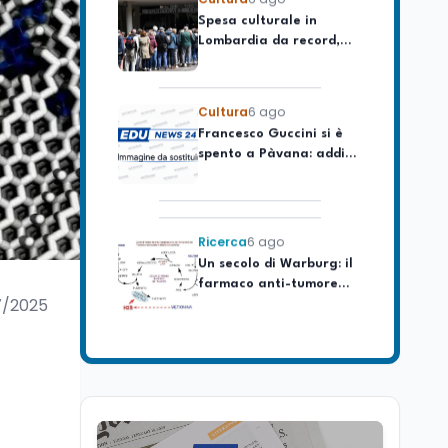
Lombardia da record,
ma la voragine Nord-
Sud triplica
Cultura
6 ago
Francesco Guccini si è
spento a Pàvana: addio
al Maestrone
Ricerca
6 ago
Un secolo di Warburg: il
farmaco anti-tumore
che accende la glicolisi
7/2025
Ricerca
6 ago
Il rivelatore che 'vede' i
reattori spenti
attraverso 400 metri di
roccia
Scuola
6 ago