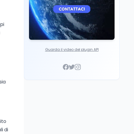
pi
i
Guarda il video del plugin API
sia
ito
i di