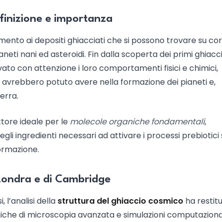
finizione e importanza
erimento ai depositi ghiacciati che si possono trovare su cor
ianeti nani ed asteroidi. Fin dalla scoperta dei primi ghiacc
vato con attenzione i loro comportamenti fisici e chimici,
 avrebbero potuto avere nella formazione dei pianeti e,
Terra.
ettore ideale per le
molecole organiche fondamentali
,
i ingredienti necessari ad attivare i processi prebiotici 
formazione.
i Londra e di Cambridge
, l’analisi della
struttura del ghiaccio cosmico
ha restitu
cniche di microscopia avanzata e simulazioni computazional