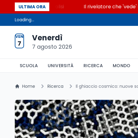
accende la glicolisi
Il rivelatore che 'vede' i reat
ULTIMA ORA
Loading...
Venerdì
VEN
7
7 agosto 2026
SCUOLA
UNIVERSITÀ
RICERCA
MONDO
Home
Ricerca