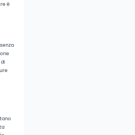
are è
i senza
ione
 di
ture
ltano
ta