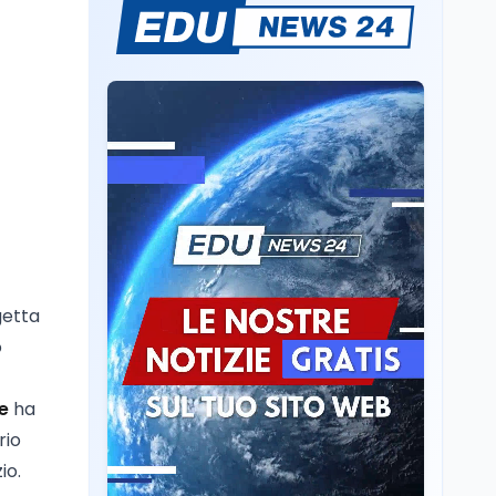
Il rivelatore che 'vede' i
reattori spenti
attraverso 400 metri di
roccia
Scuola
6 ago
Posizioni economiche
ATA: la matematica
degli arretrati fino a
4.150 euro
Cultura
6 ago
Spesa culturale in
Lombardia da record,
getta
ma la voragine Nord-
Sud triplica
o
Cultura
6 ago
Francesco Guccini si è
e
ha
spento a Pàvana: addio
rio
al Maestrone
io.