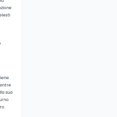
la
nzione
elesti
o
tiene
Mentre
lla sua
turno
ro.