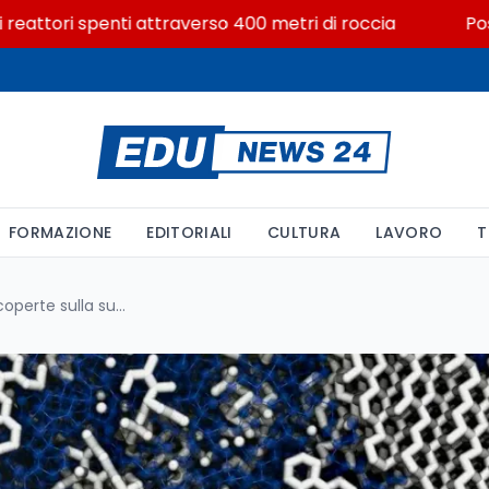
tori spenti attraverso 400 metri di roccia
Posizioni
FORMAZIONE
EDITORIALI
CULTURA
LAVORO
T
Il ghiaccio cosmico: nuove scoperte sulla sua struttura