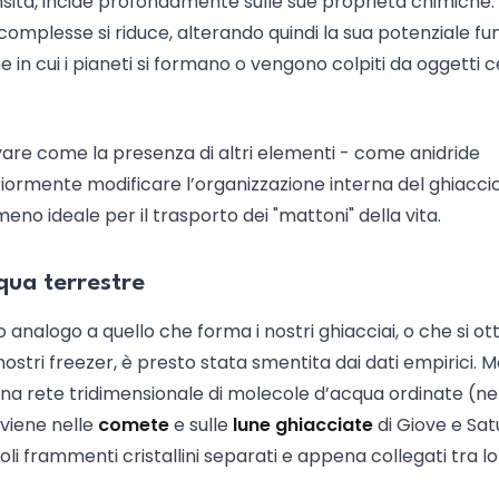
sità, incide profondamente sulle sue proprietà chimiche: 
omplesse si riduce, alterando quindi la sua potenziale fu
 in cui i pianeti si formano o vengono colpiti da oggetti c
are come la presenza di altri elementi - come anidride
ormente modificare l’organizzazione interna del ghiacci
o ideale per il trasporto dei "mattoni" della vita.
qua terrestre
 analogo a quello che forma i nostri ghiacciai, o che si ot
stri freezer, è presto stata smentita dai dati empirici. 
una rete tridimensionale di molecole d’acqua ordinate (ne
nviene nelle
comete
e sulle
lune ghiacciate
di Giove e Sa
oli frammenti cristallini separati e appena collegati tra lo