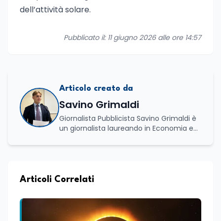
dell’attività solare.
Pubblicato il: 11 giugno 2026 alle ore 14:57
Articolo creato da
Savino Grimaldi
Giornalista Pubblicista Savino Grimaldi è
un giornalista laureando in Economia e
Commercio, con una solida esperienza
maturata nel settore della formazione.
Da anni lavora con competenza
nell’ambito della formazione
professionale, distinguendosi per una
Articoli Correlati
conoscenza approfondita delle politiche
attive del lavoro e delle dinamiche che
legano istruzione, occupazione e
sviluppo delle competenze. Alla