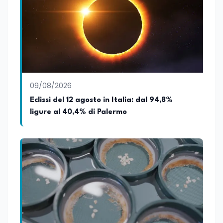
preparazione economica e professionale
affianca una grande passione per la
lettura e per il giornalismo, che ne
arricchiscono il profilo umano e
culturale. Spazia con disinvoltura tra
diverse tematiche, offrendo sempre il
proprio punto di vista con equilibrio,
sensibilità e spirito critico.
09/08/2026
Eclissi del 12 agosto in Italia: dal 94,8%
ligure al 40,4% di Palermo