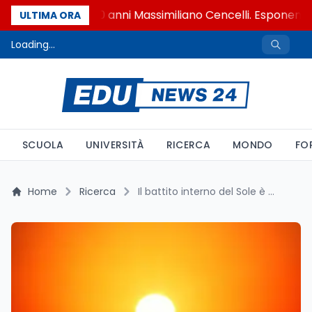
Si è spento a 90 anni Massimiliano Cencelli. Esponente d
ULTIMA ORA
Loading...
SCUOLA
UNIVERSITÀ
RICERCA
MONDO
FO
Home
Ricerca
Il battito interno del Sole è cambiato: cosa rivela il ciclo solare 25