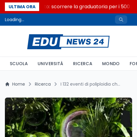
Consiglio di Stato: scorrere la graduatoria per i 500 pos
ULTIMA ORA
Loading...
SCUOLA
UNIVERSITÀ
RICERCA
MONDO
FO
Home
Ricerca
I 132 eventi di poliploidia che salvarono le piante dalle crisi climatiche