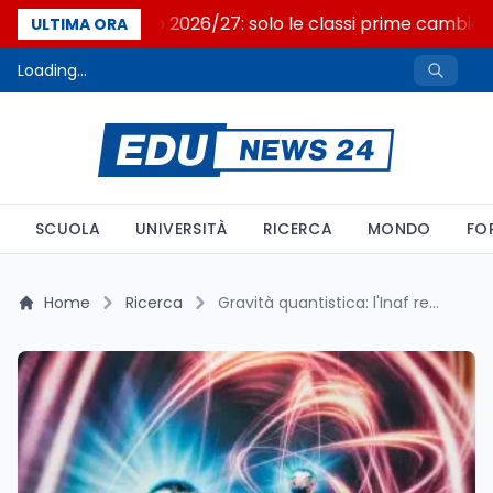
Nuovo curricolo 2026/27: solo le classi prime cambian
ULTIMA ORA
Loading...
SCUOLA
UNIVERSITÀ
RICERCA
MONDO
FO
Home
Ricerca
Gravità quantistica: l'Inaf restringe le possibili quinte forze