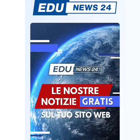
Mario Occhiuto
L'8 agosto è la Giornata
europea in memoria
delle vittime del lavoro.
Istituita dal Parlamento
di Strasburgo in ricordo
Università
8 ago
dei minatori morti a
Università statali, il
Marcinelle nel 1956
Fondo ordinario 2026
sale a 9,415 miliardi, c'è
la firma della ministra
Bernini sul decreto
Tecnologia
8 ago
Il cloaking selettivo di
Time: ads invisibili solo
per i chatbot AI
Mondo
8 ago
A Nonthaburi il killer
14enne era bullizzato: la
CZ-75 era del nonno