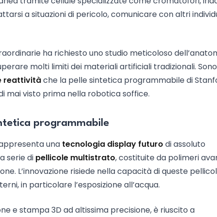
ea tramite cellule specializzate come cromatofori, irido
tarsi a situazioni di pericolo, comunicare con altri individ
traordinarie ha richiesto uno studio meticoloso dell’anato
erare molti limiti dei materiali artificiali tradizionali. Sono
 reattività
che la pelle sintetica programmabile di Stanf
 mai visto prima nella robotica soffice.
sintetica programmabile
d rappresenta una
tecnologia display futuro
di assoluto
a serie di
pellicole multistrato
, costituite da polimeri ava
one. L’innovazione risiede nella capacità di queste pellicol
erni, in particolare l’esposizione all’acqua.
ne e stampa 3D ad altissima precisione, è riuscito a