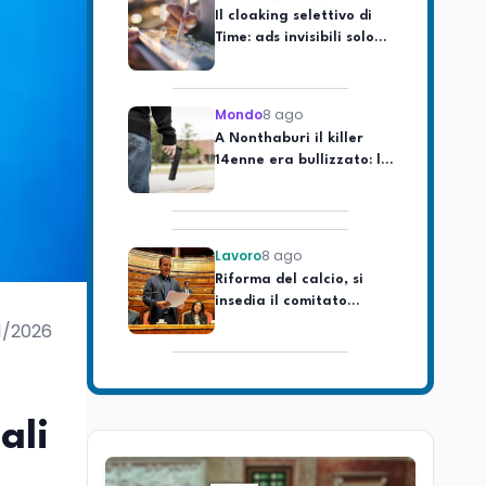
Time: ads invisibili solo
per i chatbot AI
Mondo
8 ago
A Nonthaburi il killer
14enne era bullizzato: la
CZ-75 era del nonno
Lavoro
8 ago
Riforma del calcio, si
insedia il comitato
ristretto al Senato. La
soddisfazione del
1/2026
senatore di Forza Italia,
Mondo
8 ago
Mario Occhiuto
L'8 agosto è la Giornata
europea in memoria
delle vittime del lavoro.
ali
Istituita dal Parlamento
di Strasburgo in ricordo
Università
8 ago
dei minatori morti a