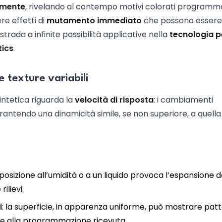
vamente
, rivelando al contempo motivi colorati programmab
re effetti di
mutamento immediato
che possono essere
strada a infinite possibilità applicative nella
tecnologia p
tics
.
 texture variabili
sintetica riguarda la
velocità di risposta
: i cambiamenti
antendo una dinamicità simile, se non superiore, a quella
esposizione all’umidità o a un liquido provoca l’espansione d
ilievi.
i
: la superficie, in apparenza uniforme, può mostrare pat
se alla programmazione ricevuta.