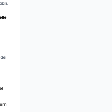
ili.
elle
 dei
el
tern