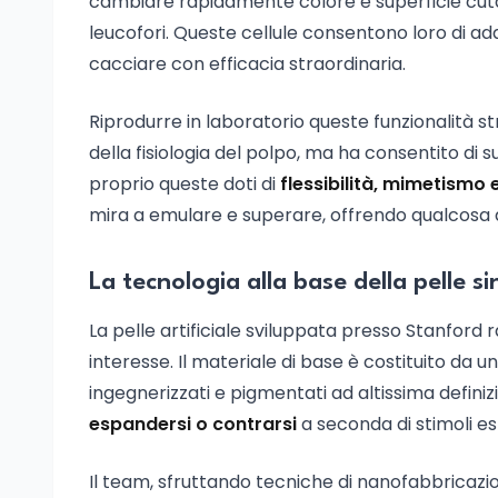
cambiare rapidamente colore e superficie cutan
leucofori. Queste cellule consentono loro di adat
cacciare con efficacia straordinaria.
Riprodurre in laboratorio queste funzionalità s
della fisiologia del polpo, ma ha consentito di sup
proprio queste doti di
flessibilità, mimetismo e
mira a emulare e superare, offrendo qualcosa di
La tecnologia alla base della pelle 
La pelle artificiale sviluppata presso Stanfor
interesse. Il materiale di base è costituito da un
ingegnerizzati e pigmentati ad altissima definizi
espandersi o contrarsi
a seconda di stimoli est
Il team, sfruttando tecniche di nanofabbricazio