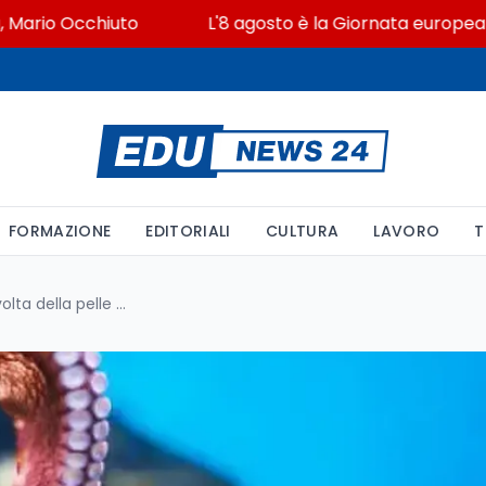
io Occhiuto
L'8 agosto è la Giornata europea in memo
FORMAZIONE
EDITORIALI
CULTURA
LAVORO
T
Dall’imitazione del polpo la svolta della pelle sintetica intelligente: la rivoluzione dei materiali programmabili