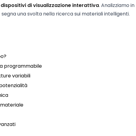
i
dispositivi di visualizzazione interattiva
. Analizziamo in
gna una svolta nella ricerca sui materiali intelligenti.
po?
tica programmabile
ure variabili
potenzialità
nica
 materiale
vanzati