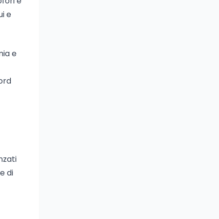
fori e
ui e
mia e
ord
nzati
e di