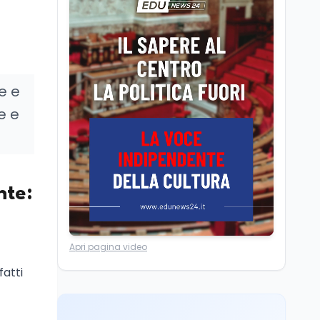
Università statali, il
Marcinelle nel 1956
Fondo ordinario 2026
sale a 9,415 miliardi, c'è
la firma della ministra
Bernini sul decreto
Tecnologia
8 ago
e e
Il cloaking selettivo di
Time: ads invisibili solo
e e
per i chatbot AI
Mondo
8 ago
A Nonthaburi il killer
14enne era bullizzato: la
nte:
CZ-75 era del nonno
Lavoro
8 ago
Apri pagina video
Riforma del calcio, si
insedia il comitato
fatti
ristretto al Senato. La
soddisfazione del
senatore di Forza Italia,
Mondo
8 ago