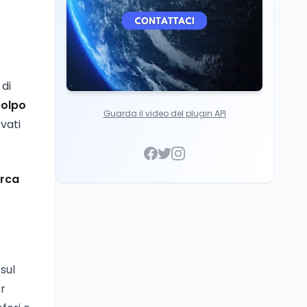
 di
polpo
Guarda il video del plugin API
vati
erca
sul
r