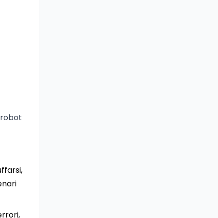
e robot
ffarsi,
enari
rrori,