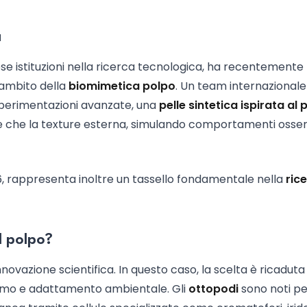
a
iose istituzioni nella ricerca tecnologica, ha recentemente
ll’ambito della
biomimetica polpo
. Un team internazionale
 sperimentazioni avanzate, una
pelle sintetica ispirata al 
one che la texture esterna, simulando comportamenti osser
26, rappresenta inoltre un tassello fondamentale nella
ric
l polpo?
nnovazione scientifica. In questo caso, la scelta è ricaduta 
ismo e adattamento ambientale. Gli
ottopodi
sono noti pe