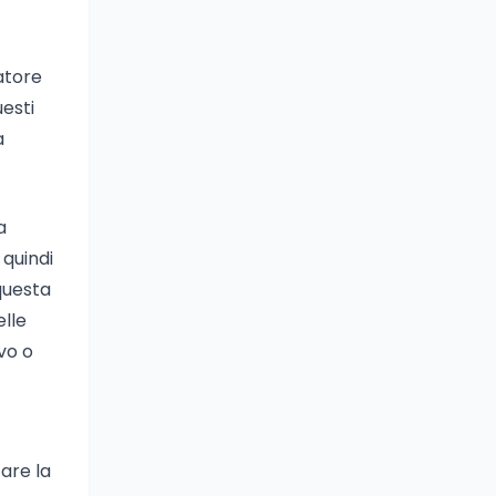
atore
uesti
a
a
 quindi
questa
elle
vo o
are la