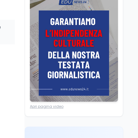
dei minatori morti a
Università statali, il
Marcinelle nel 1956
Fondo ordinario 2026
sale a 9,415 miliardi, c'è
la firma della ministra
è
Bernini sul decreto
Tecnologia
8 ago
Il cloaking selettivo di
Time: ads invisibili solo
per i chatbot AI
Mondo
8 ago
A Nonthaburi il killer
14enne era bullizzato: la
CZ-75 era del nonno
Lavoro
8 ago
Apri pagina video
Riforma del calcio, si
insedia il comitato
ristretto al Senato. La
soddisfazione del
senatore di Forza Italia,
Mondo
8 ago