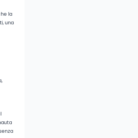
che la
i, una
a,
l
nauta
esenza