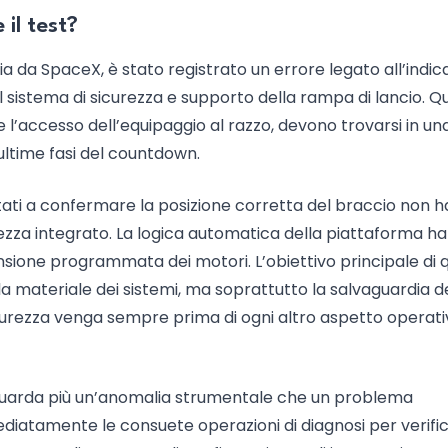
il test?
ia da SpaceX, è stato registrato un errore legato all’indic
del sistema di sicurezza e supporto della rampa di lancio. Q
l’accesso dell’equipaggio al razzo, devono trovarsi in un
ultime fasi del countdown.
tati a confermare la posizione corretta del braccio non h
curezza integrato. La logica automatica della piattaforma ha
nsione programmata dei motori. L’obiettivo principale di 
la materiale dei sistemi, ma soprattutto la salvaguardia d
urezza venga sempre prima di ogni altro aspetto operati
guarda più un’anomalia strumentale che un problema
ediatamente le consuete operazioni di diagnosi per verific