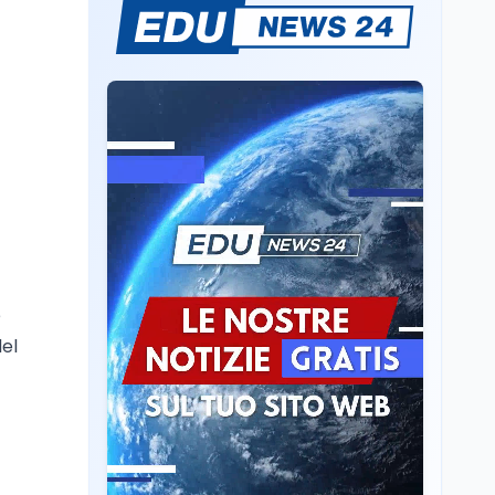
Mario Occhiuto
L'8 agosto è la Giornata
europea in memoria
delle vittime del lavoro.
Istituita dal Parlamento
di Strasburgo in ricordo
Università
8 ago
dei minatori morti a
Università statali, il
Marcinelle nel 1956
Fondo ordinario 2026
sale a 9,415 miliardi, c'è
la firma della ministra
Bernini sul decreto
Tecnologia
8 ago
Il cloaking selettivo di
Time: ads invisibili solo
e
per i chatbot AI
el
Mondo
8 ago
A Nonthaburi il killer
14enne era bullizzato: la
CZ-75 era del nonno