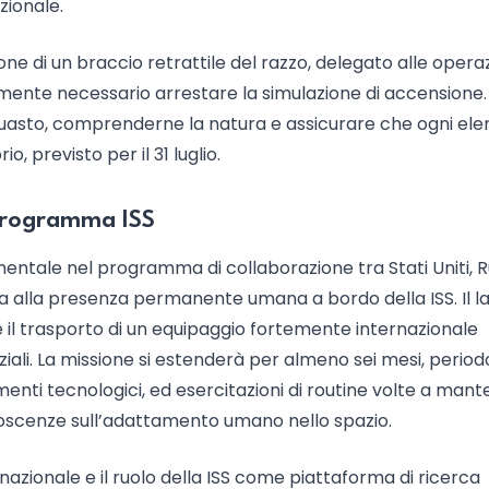
zionale.
one di un braccio retrattile del razzo, delegato alle operaz
amente necessario arrestare la simulazione di accensione. 
l guasto, comprenderne la natura e assicurare che ogni e
, previsto per il 31 luglio.
l programma ISS
tale nel programma di collaborazione tra Stati Uniti, Ru
a alla presenza permanente umana a bordo della ISS. Il la
 il trasporto di un equipaggio fortemente internazionale
ali. La missione si estenderà per almeno sei mesi, periodo
imenti tecnologici, ed esercitazioni di routine volte a man
noscenze sull’adattamento umano nello spazio.
rnazionale e il ruolo della ISS come piattaforma di ricerca