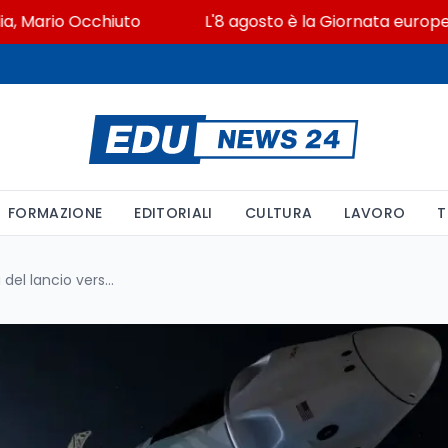
ario Occhiuto
L'8 agosto è la Giornata europea in me
FORMAZIONE
EDITORIALI
CULTURA
LAVORO
T
Crew-11: interrotto test prima del lancio verso l’ISS