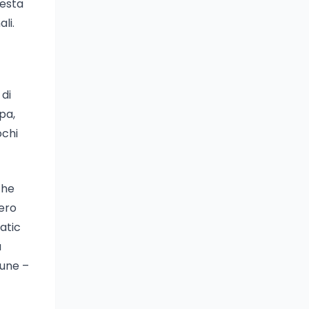
uesta
li.
 di
mpa,
ochi
che
bero
atic
ù
mune –