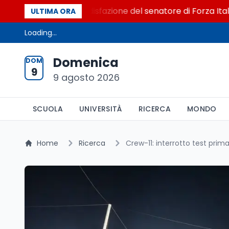
 al Senato. La soddisfazione del senatore di Forza Italia, M
ULTIMA ORA
Loading...
Domenica
DOM
9
9 agosto 2026
SCUOLA
UNIVERSITÀ
RICERCA
MONDO
Home
Ricerca