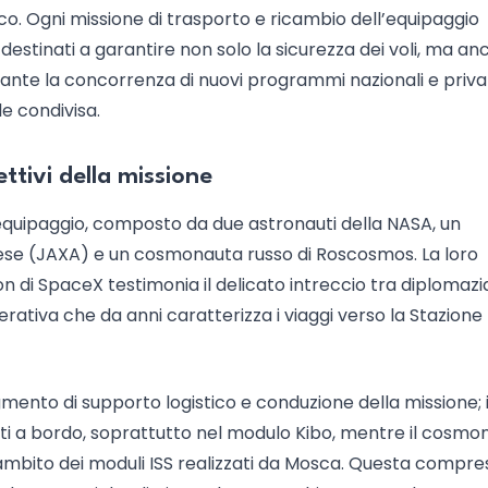
co. Ogni missione di trasporto e ricambio dell’equipaggio
destinati a garantire non solo la sicurezza dei voli, ma an
ante la concorrenza di nuovi programmi nazionali e privat
e condivisa.
ettivi della missione
 equipaggio, composto da due astronauti della NASA, un
ese (JAXA) e un cosmonauta russo di Roscosmos. La loro
di SpaceX testimonia il delicato intreccio tra diplomazi
ativa che da anni caratterizza i viaggi verso la Stazione
gmento di supporto logistico e conduzione della missione; i
i a bordo, soprattutto nel modulo Kibo, mentre il cosmo
l’ambito dei moduli ISS realizzati da Mosca. Questa compr