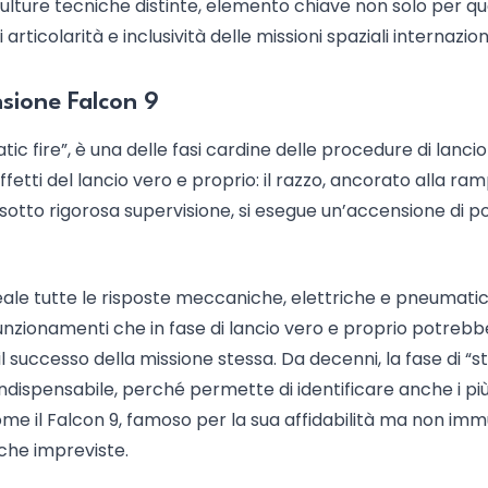
 culture tecniche distinte, elemento chiave non solo per q
ticolarità e inclusività delle missioni spaziali internaziona
nsione Falcon 9
tic fire”, è una delle fasi cardine delle procedure di lancio
 effetti del lancio vero e proprio: il razzo, ancorato alla ra
 sotto rigorosa supervisione, si esegue un’accensione di p
ale tutte le risposte meccaniche, elettriche e pneumati
unzionamenti che in fase di lancio vero e proprio potreb
 successo della missione stessa. Da decenni, la fase di “st
indispensabile, perché permette di identificare anche i pi
come il Falcon 9, famoso per la sua affidabilità ma non im
he impreviste.