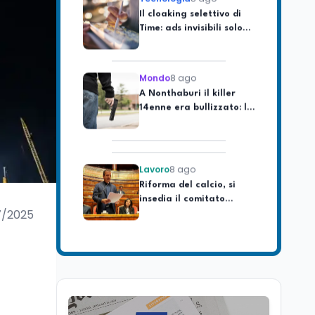
Time: ads invisibili solo
per i chatbot AI
Mondo
8 ago
A Nonthaburi il killer
14enne era bullizzato: la
CZ-75 era del nonno
Lavoro
8 ago
Riforma del calcio, si
insedia il comitato
ristretto al Senato. La
soddisfazione del
7/2025
senatore di Forza Italia,
Mondo
8 ago
Mario Occhiuto
L'8 agosto è la Giornata
europea in memoria
delle vittime del lavoro.
Istituita dal Parlamento
di Strasburgo in ricordo
Università
8 ago