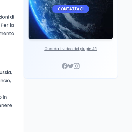
ioni di
Per la
lemento
Guarda il video del plugin API
ssia,
ncio,
 in
tenere