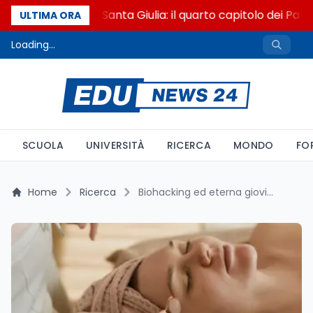
Franca Ghitti a Santa Giulia: il quarto capitolo dei Palc
ULTIMA ORA
Loading...
SCUOLA
UNIVERSITÀ
RICERCA
MONDO
FO
Home
Ricerca
Biohacking ed eterna giovinezza: cosa funziona davvero