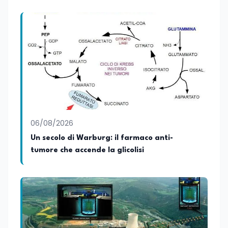
scuola, della formazione, della cultura e
dei cambiamenti sociali, cercando di
mantenere uno stile chiaro, divulgativo,
accessibile e attento alla veridicità. Tra
le sue passioni ci sono lo sport, la cucina,
la lettura e la stand up comedy: un
interesse che lo porta anche a
cimentarsi nella scrittura di testi comici.
06/08/2026
Un secolo di Warburg: il farmaco anti-
tumore che accende la glicolisi