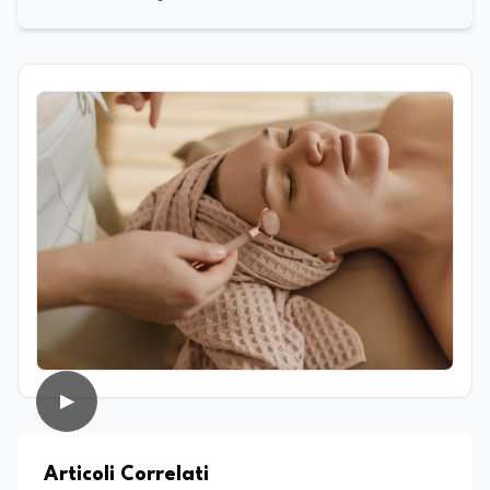
Moderne e specializzato in Editoria e
Scrittura. Durante il suo percorso
accademico ha approfondito lo studio
della linguistica, della letteratura e della
comunicazione, sviluppando un forte
interesse per il mondo del giornalismo.
Infatti, ha dedicato le sue tesi a due
ambiti distinti ma complementari: da un
lato l’analisi della lingua e della cultura
indoeuropea, dall’altro lo studio della
narrazione giornalistica, con un
particolare approfondimento sul
giornalismo enogastronomico. Da
sempre affascinato dal mondo della
comunicazione e del racconto, nel corso
della sua carriera ha lavorato anche
come addetto stampa e ha collaborato
con diverse testate online che si
▶
occupano di cultura, cronaca, società,
sport ed enogastronomia. Su
EduNews24.it scrive articoli e realizza
contenuti video dedicati ai temi della
Articoli Correlati