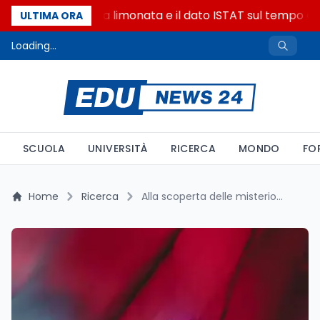
La denuncia della limonata e il dato ISTAT sul tempo onli
ULTIMA ORA
Loading...
SCUOLA
UNIVERSITÀ
RICERCA
MONDO
FO
Home
Ricerca
Alla scoperta delle misteriose stalagmiti di ghiaccio nella grotta di Rio Martino ai piedi del Monviso