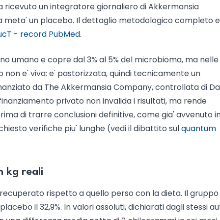
 ricevuto un integratore giornaliero di Akkermansia
ra meta' un placebo. Il dettaglio metodologico completo e'
MucT - record PubMed
.
tino umano e copre dal 3% al 5% del microbioma, ma nelle
 non e' viva: e' pastorizzata, quindi tecnicamente un
to finanziato da The Akkermansia Company, controllata di 
inanziamento privato non invalida i risultati, ma rende
ima di trarre conclusioni definitive, come gia' avvenuto in 
chiesto verifiche piu' lunghe (vedi il dibattito sul
quantum
 kg reali
o recuperato rispetto a quello perso con la dieta. Il grupp
placebo il 32,9%. In valori assoluti, dichiarati dagli stessi au