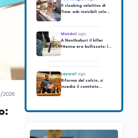
Time: ads invisibili solo
per i chatbot AI
Mondo
8 ago
A Nonthaburi il killer
14enne era bullizzato: la
CZ-75 era del nonno
Lavoro
8 ago
Riforma del calcio, si
insedia il comitato
ristretto al Senato. La
soddisfazione del
6/2026
senatore di Forza Italia,
Mondo
8 ago
Mario Occhiuto
L'8 agosto è la Giornata
o:
europea in memoria
delle vittime del lavoro.
Istituita dal Parlamento
di Strasburgo in ricordo
Università
8 ago