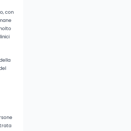
o, con
timane
molto
inici
della
del
ersone
strata