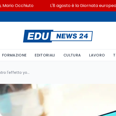
io Occhiuto
L'8 agosto è la Giornata europea in memo
FORMAZIONE
EDITORIALI
CULTURA
LAVORO
T
Akkermansia muciniphila contro l'effetto yo-yo: i numeri reali del trial