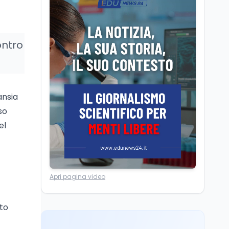
dei minatori morti a
Università statali, il
Marcinelle nel 1956
Fondo ordinario 2026
sale a 9,415 miliardi, c'è
la firma della ministra
ontro
Bernini sul decreto
Tecnologia
8 ago
Il cloaking selettivo di
Time: ads invisibili solo
per i chatbot AI
ansia
so
Mondo
8 ago
A Nonthaburi il killer
el
14enne era bullizzato: la
CZ-75 era del nonno
Lavoro
8 ago
Apri pagina video
Riforma del calcio, si
insedia il comitato
ristretto al Senato. La
ito
soddisfazione del
senatore di Forza Italia,
Mondo
8 ago