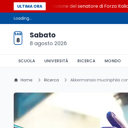
l Senato. La soddisfazione del senatore di Forza Italia, Mar
ULTIMA ORA
Loading...
Sabato
SAB
8
8 agosto 2026
SCUOLA
UNIVERSITÀ
RICERCA
MONDO
Home
Ricerca