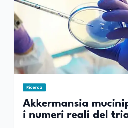
Ricerca
Akkermansia muciniph
i numeri reali del tria