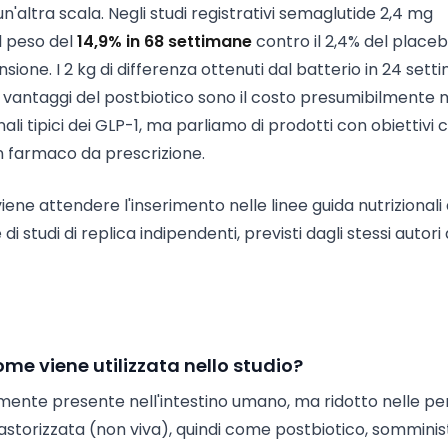
n'altra scala. Negli studi registrativi semaglutide 2,4 mg
l peso del
14,9% in 68 settimane
contro il 2,4% del placeb
nsione. I 2 kg di differenza ottenuti dal batterio in 24 set
 I vantaggi del postbiotico sono il costo presumibilmente 
ali tipici dei GLP-1, ma parliamo di prodotti con obiettivi cl
n farmaco da prescrizione.
viene attendere l'inserimento nelle linee guida nutrizionali 
di studi di replica indipendenti, previsti dagli stessi autori 
me viene utilizzata nello studio?
ente presente nell'intestino umano, ma ridotto nelle p
 pastorizzata (non viva), quindi come postbiotico, sommini