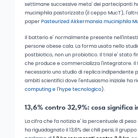
settimane successive meta' dei partecipanti ha
muciniphila pastorizzata (il ceppo MucT), l'alt
paper
Pasteurized Akkermansia muciniphila 
Il batterio e' normalmente presente nell'intes
persone obese cala. La forma usata nello studio
postbiotico, non un probiotico. Il trial e' sta
che produce e commercializza l'integratore. Il f
necessario uno studio di replica indipendente pr
ambiti scientifici dove l'entusiasmo iniziale ha ri
computing e l'hype tecnologico
).
13,6% contro 32,9%: cosa significa in
La cifra che fa notizia e' la percentuale di pes
ha riguadagnato il 13,6% dei chili persi, il gruppo 