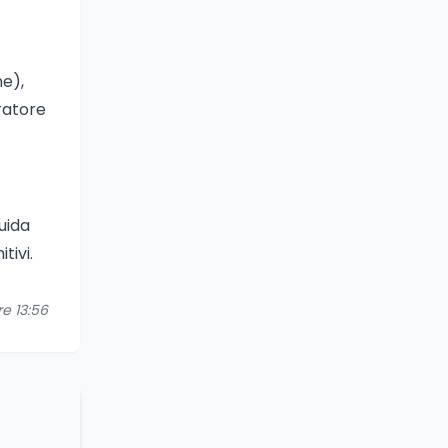
ne),
ratore
uida
tivi.
re 13:56