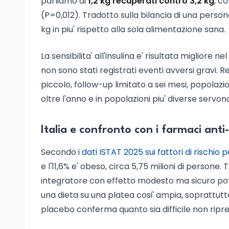
parliamo di
1,2 kg recuperati contro 3,2 kg
, c
(P=0,012). Tradotto sulla bilancia di una person
kg in piu' rispetto alla sola alimentazione sana.
La sensibilita' all'insulina e' risultata miglior
non sono stati registrati eventi avversi gravi. Re
piccolo, follow-up limitato a sei mesi, popolazi
oltre l'anno e in popolazioni piu' diverse servono
Italia e confronto con i farmaci anti
Secondo i
dati ISTAT 2025 sui fattori di rischio p
e l'11,6% e' obeso, circa 5,75 milioni di persone.
integratore con effetto modesto ma sicuro 
una dieta su una platea cosi' ampia, soprattut
placebo conferma quanto sia difficile non riprend