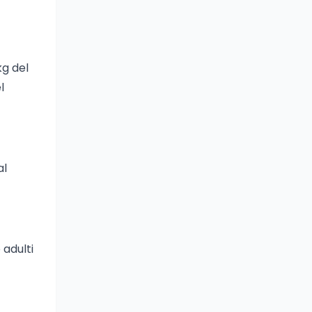
kg del
l
al
 adulti