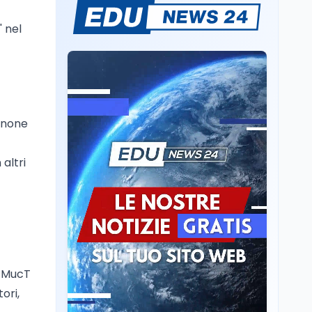
Mario Occhiuto
L'8 agosto è la Giornata
 nel
europea in memoria
delle vittime del lavoro.
Istituita dal Parlamento
di Strasburgo in ricordo
Università
8 ago
dei minatori morti a
Università statali, il
Marcinelle nel 1956
Fondo ordinario 2026
sale a 9,415 miliardi, c'è
Danone
la firma della ministra
Bernini sul decreto
Tecnologia
8 ago
altri
Il cloaking selettivo di
Time: ads invisibili solo
per i chatbot AI
Mondo
8 ago
A Nonthaburi il killer
14enne era bullizzato: la
o MucT
CZ-75 era del nonno
tori,