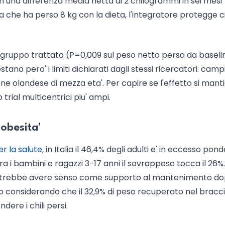
on una differenza media netta di 2 chilogrammi in sei mesi
a che ha perso 8 kg con la dieta, l'integratore protegge c
e nel gruppo trattato (P=0,009 sul peso netto perso da baseli
stano pero' i limiti dichiarati dagli stessi ricercatori: cam
one olandese di mezza eta'. Per capire se l'effetto si mant
 trial multicentrici piu' ampi.
-obesita'
er la salute
, in Italia il 46,4% degli adulti e' in eccesso pon
 Tra i bambini e ragazzi 3-17 anni il sovrappeso tocca il 26%
potrebbe avere senso come supporto al mantenimento d
to considerando che il 32,9% di peso recuperato nel bracc
ere i chili persi.