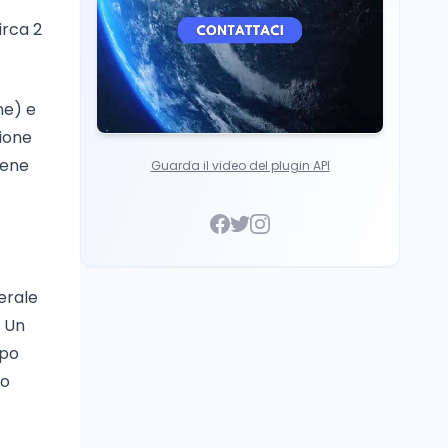
irca 2
ne) e
pione
iene
Guarda il video del plugin API
derale
. Un
opo
io