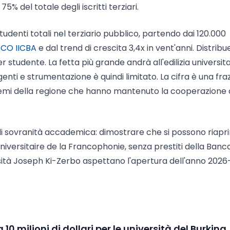
5% del totale degli iscritti terziari.
udenti totali nel terziario pubblico, partendo dai 120.000
CO IICBA
e dal trend di crescita 3,4x in vent'anni. Distribu
r studente. La fetta più grande andrà all'edilizia universita
enti e strumentazione è quindi limitato. La cifra è una fra
temi della regione che hanno mantenuto la cooperazione
di sovranità accademica: dimostrare che si possono riaprir
 Universitaire de la Francophonie, senza prestiti della Banc
ersità Joseph Ki-Zerbo aspettano l'apertura dell'anno 202
 10 milioni di dollari per le università del Burkina