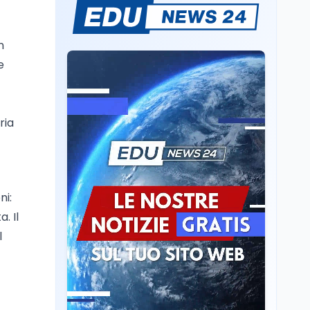
Se n'è andato il
Maestrone: addio a
Francesco Guccini,
n
l'ultimo cantore di una
e
generazione ribelle
Lavoro
6 ago
La ministra Calderone
firma il patto con Asstel
per il rilancio del Siisl,
ria
piattaforma, in
collaborazione con
Cultura
6 ago
l'Inps, per l'incontro tra
Cinema, chiusa la fase
domanda e offerta di
istruttoria: voto finale il
lavoro
9 settembre in Aula. La
ni:
soddisfazione di
. Il
Mollicone
Scuola
6 ago
l
Posizioni economiche
ATA: 46.297 nuove
posizioni economiche
con arretrati fino a
4.150 euro