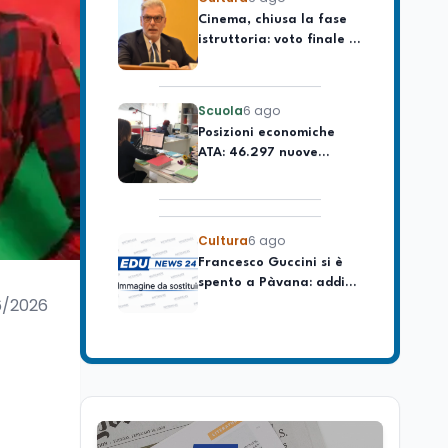
istruttoria: voto finale il
lavoro
9 settembre in Aula. La
soddisfazione di
Mollicone
Scuola
6 ago
Posizioni economiche
ATA: 46.297 nuove
posizioni economiche
con arretrati fino a
4.150 euro
Cultura
6 ago
Francesco Guccini si è
spento a Pàvana: addio
al Maestrone
6/2026
Cultura
6 ago
Se n'è andato il
Maestrone: addio a
Francesco Guccini,
l'ultimo cantore di una
generazione ribelle
Lavoro
6 ago