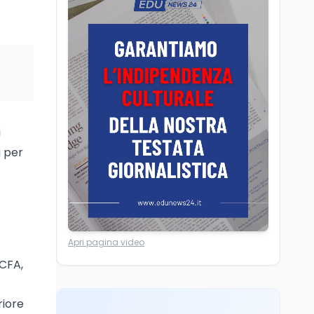
La ministra Calderone
firma il patto con Asstel
per il rilancio del Siisl,
piattaforma, in
collaborazione con
Cultura
6 ago
l'Inps, per l'incontro tra
Cinema, chiusa la fase
domanda e offerta di
istruttoria: voto finale il
lavoro
9 settembre in Aula. La
soddisfazione di
i
Mollicone
Scuola
6 ago
i per
Posizioni economiche
ATA: 46.297 nuove
posizioni economiche
con arretrati fino a
4.150 euro
Cultura
6 ago
Apri pagina video
Francesco Guccini si è
spento a Pàvana: addio
 CFA,
al Maestrone
riore
Cultura
6 ago