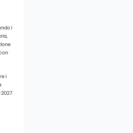
endo i
ria,
zione
 con
e i
a
6-2027