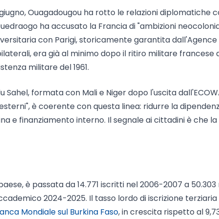
6 giugno, Ouagadougou ha rotto le relazioni diplomatiche 
Ouedraogo ha accusato la Francia di "ambizioni neocolonial
versitaria con Parigi, storicamente garantita dall'Agence
aterali, era già al minimo dopo il ritiro militare francese 
stenza militare del 1961.
du Sahel, formata con Mali e Niger dopo l'uscita dall'ECOW
esterni", è coerente con questa linea: ridurre la dipenden
na e finanziamento interno. Il segnale ai cittadini è che la
paese, è passata da 14.771 iscritti nel 2006-2007 a 50.303 
cademico 2024-2025. Il tasso lordo di iscrizione terziaria 
Banca Mondiale sul Burkina Faso
, in crescita rispetto al 9,