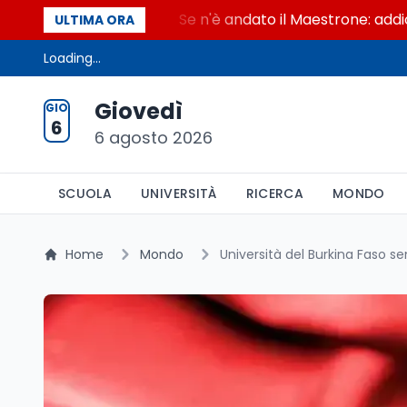
Maestrone
Se n'è andato il Maestrone: addio a Fran
ULTIMA ORA
Loading...
Giovedì
GIO
6
6 agosto 2026
SCUOLA
UNIVERSITÀ
RICERCA
MONDO
Home
Mondo