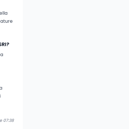
ella
zature
SRI?
ia
la
i
re 07:38