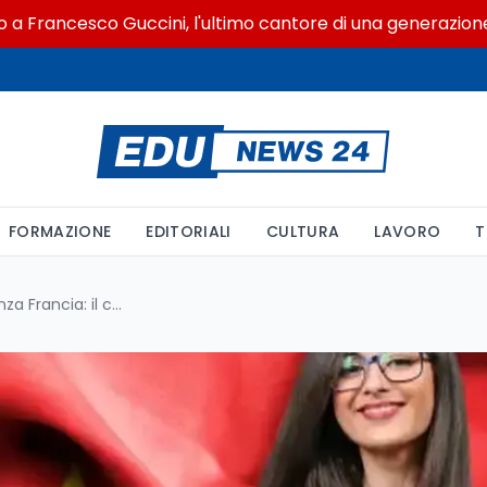
cesco Guccini, l'ultimo cantore di una generazione ribelle
FORMAZIONE
EDITORIALI
CULTURA
LAVORO
T
Università del Burkina Faso senza Francia: il calcolo dei 10 milioni