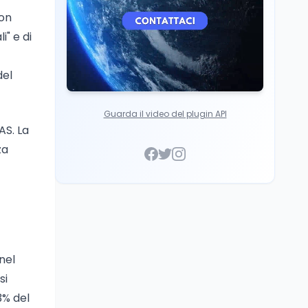
con
i" e di
del
Guarda il video del plugin API
AS. La
za
nel
si
73% del