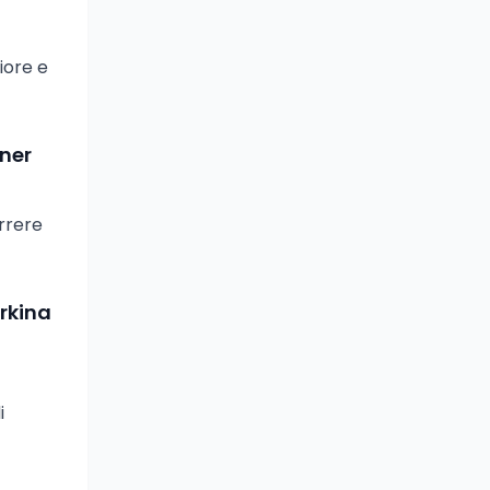
riore e
tner
orrere
urkina
i