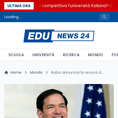
Quanto è ancora competitiva l'università italiana? Cosa 
ULTIMA ORA
Loading...
SCUOLA
UNIVERSITÀ
RICERCA
MONDO
FO
Home
Mondo
Rubio annuncia la revoca dei visti agli studenti che celebrano l'uccisione di Charlie Kirk: implicazioni su libertà di parola e sicurezza negli Stati Uniti