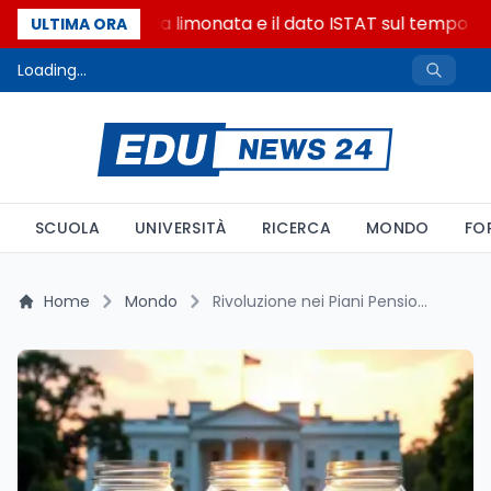
La denuncia della limonata e il dato ISTAT sul tempo onl
ULTIMA ORA
Loading...
SCUOLA
UNIVERSITÀ
RICERCA
MONDO
FO
Home
Mondo
Rivoluzione nei Piani Pensionistici USA: Criptovalute Amano Posto Nei 401(k) Con Nuovo Ordine Esecutivo di Trump