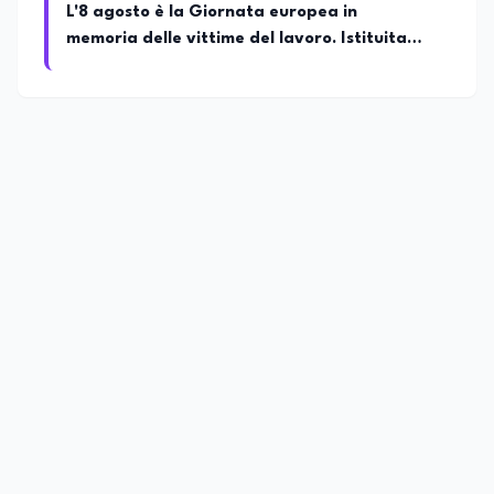
L'8 agosto è la Giornata europea in
memoria delle vittime del lavoro. Istituita
dal Parlamento di Strasburgo in ricordo dei
minatori morti a Marcinelle nel 1956