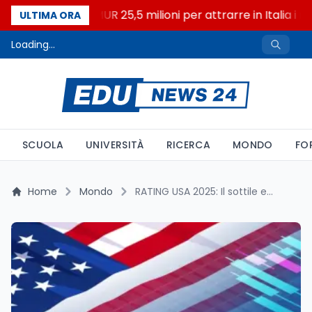
Università: dal MUR 25,5 milioni per attrarre in Italia i mig
ULTIMA ORA
Loading...
SCUOLA
UNIVERSITÀ
RICERCA
MONDO
FO
Home
Mondo
RATING USA 2025: Il sottile equilibrio tra Fed, debito pubblico e futuro dell’economia americana