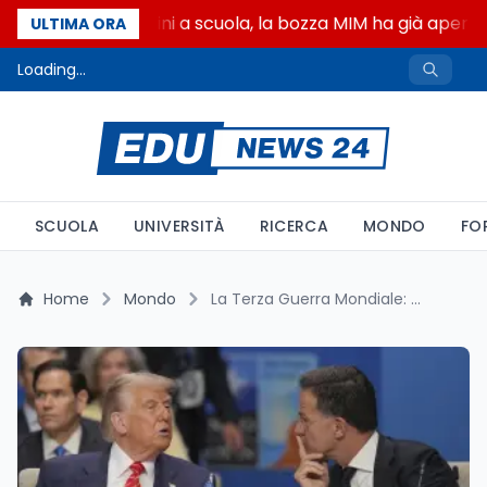
Canzoni di Guccini a scuola, la bozza MIM ha già aperto 
ULTIMA ORA
Loading...
SCUOLA
UNIVERSITÀ
RICERCA
MONDO
FO
Home
Mondo
La Terza Guerra Mondiale: Analisi delle Tensioni tra Stati Uniti, Europa e Russia nel Contesto Attuale