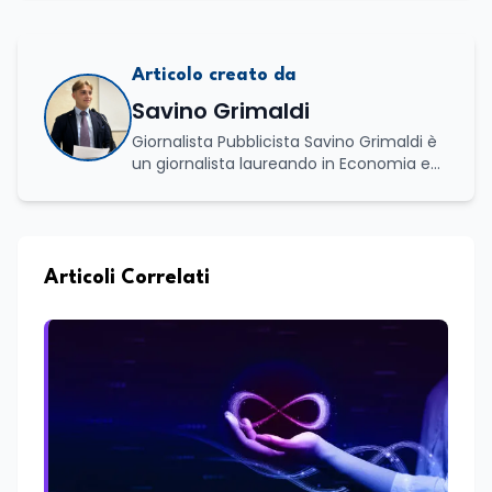
Articolo creato da
Savino Grimaldi
Giornalista Pubblicista Savino Grimaldi è
un giornalista laureando in Economia e
Commercio, con una solida esperienza
maturata nel settore della formazione.
Da anni lavora con competenza
nell’ambito della formazione
professionale, distinguendosi per una
Articoli Correlati
conoscenza approfondita delle politiche
attive del lavoro e delle dinamiche che
legano istruzione, occupazione e
sviluppo delle competenze. Alla
preparazione economica e professionale
affianca una grande passione per la
lettura e per il giornalismo, che ne
arricchiscono il profilo umano e
culturale. Spazia con disinvoltura tra