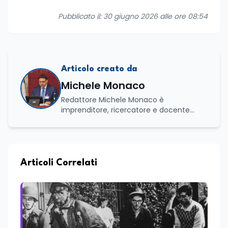
Pubblicato il: 30 giugno 2026 alle ore 08:54
Articolo creato da
Michele Monaco
Redattore Michele Monaco è
imprenditore, ricercatore e docente
universitario con oltre vent'anni di
esperienza nell'innovazione digitale, nella
formazione e nella consulenza
strategica. Laureato in Scienze Politiche
e Internazionali, è CEO di Adventus
Articoli Correlati
Consulting Jdoo (Umag, Croazia dove
risiede stabilmente) e Presidente
Nazionale di ENBAS, ente bilaterale attivo
nella formazione professionale e nelle
politiche attive per il lavoro. In qualità di
Coordinatore Nazionale dei Progetti di