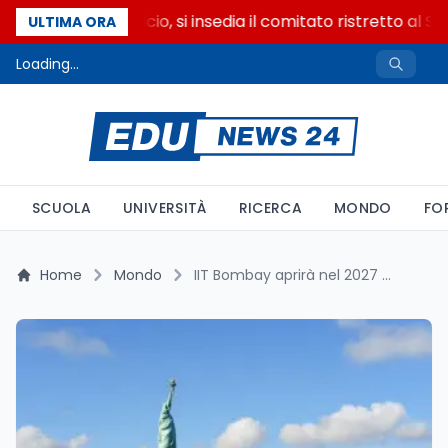
Riforma del calcio, si insedia il comitato ristretto al S
ULTIMA ORA
Loading...
SCUOLA
UNIVERSITÀ
RICERCA
MONDO
FO
Home
Mondo
IIT Bombay aprirà nel 2027 a New York: terzo campus indiano all'estero