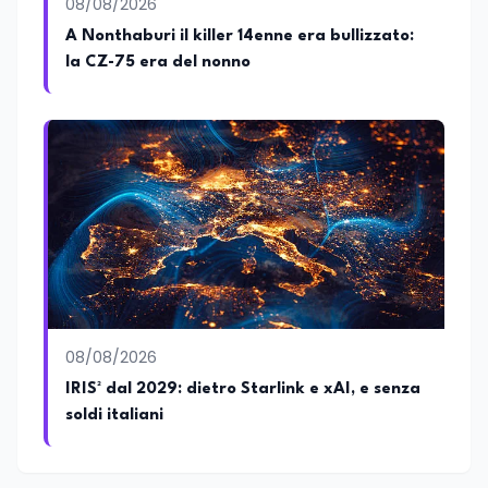
tenuto interventi al Senato della
08/08/2026
Repubblica, alla Camera dei Deputati, in
A Nonthaburi il killer 14enne era bullizzato:
Regione Lombardia e a Buenos Aires su
la CZ-75 era del nonno
temi che spaziano dalla pedagogia
speciale, alla telemedicina ed alla
cooperazione internazionale. Innovation
Manager certificato MISE, unisce visione
strategica e competenza tecnologica
con una vocazione per il dialogo
istituzionale e la ricerca applicata.
08/08/2026
IRIS² dal 2029: dietro Starlink e xAI, e senza
soldi italiani