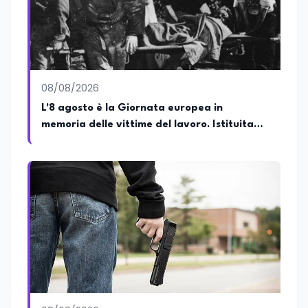
Ricerca presso ERSAF, guida iniziative che
coniugano intelligenza artificiale e
formazione, tra cui FindYourGoal.it,
piattaforma di orientamento scuola-
lavoro basata sul modello LifeComp,
Avatar4University.Org, sistema AI per la
08/08/2026
creazione di corsi universitari con avatar
docente, KeepYouCare.it, piattaforma di
L'8 agosto è la Giornata europea in
telemedicina, telesoccorso e
memoria delle vittime del lavoro. Istituita
telerefertazione. È inoltre Delegato della
dal Parlamento di Strasburgo in ricordo dei
Regione Calabria presso il Ministero degli
Esteri per la Cooperazione Internazionale
minatori morti a Marcinelle nel 1956
ed è membro del tavolo delle regioni,
dove coordina un progetto per la
creazione di un Hub Formativo in Tunisia.
Docente a contratto di Diritto
dell'Economia e Diritto Internazionale
presso la SSML di Lamezia Terme e
presso l'Università Telematica eCampus,
è autore di pubblicazioni in ambito
pedagogico sulle competenze
caratteriali e il framework LifeComp. Ha