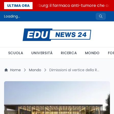
Un secolo di Warburg: il farmaco anti-tumore che accend
ULTIMA ORA
Loading...
SCUOLA
UNIVERSITÀ
RICERCA
MONDO
FO
Home
Mondo
Dimissioni al vertice della Roskilde University: il caso Bangladeshi scuote la politica accademica danese