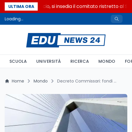
Riforma del calcio, si insedia il comitato ristretto al S
ULTIMA ORA
Loading...
SCUOLA
UNIVERSITÀ
RICERCA
MONDO
FO
Home
Mondo
Decreto Commissari: fondi al 2034 e costo salito a 14,4 miliardi