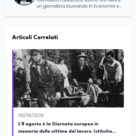
Giornalista Pubblicista Savino Grimaldi è
un giornalista laureando in Economia e
Commercio, con una solida esperienza
maturata nel settore della formazione.
Da anni lavora con competenza
nell’ambito della formazione
professionale, distinguendosi per una
Articoli Correlati
conoscenza approfondita delle politiche
attive del lavoro e delle dinamiche che
legano istruzione, occupazione e
sviluppo delle competenze. Alla
preparazione economica e professionale
affianca una grande passione per la
lettura e per il giornalismo, che ne
arricchiscono il profilo umano e
culturale. Spazia con disinvoltura tra
diverse tematiche, offrendo sempre il
proprio punto di vista con equilibrio,
sensibilità e spirito critico.
08/08/2026
L'8 agosto è la Giornata europea in
memoria delle vittime del lavoro. Istituita