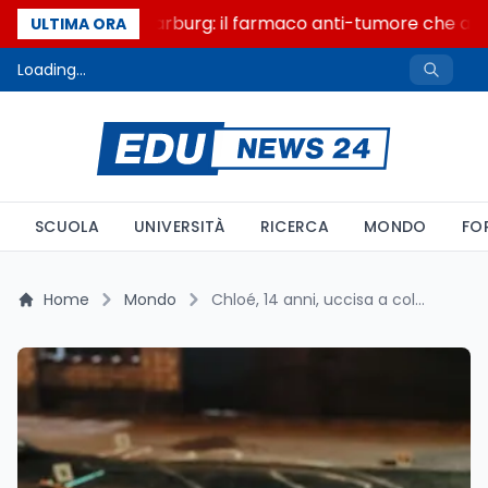
Un secolo di Warburg: il farmaco anti-tumore che accen
ULTIMA ORA
Loading...
SCUOLA
UNIVERSITÀ
RICERCA
MONDO
FO
Home
Mondo
Chloé, 14 anni, uccisa a coltellate sul cammino verso scuola