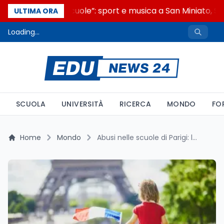
“Noi siamo le Scuole”: sport e musica a San Miniato, STE
ULTIMA ORA
Loading...
SCUOLA
UNIVERSITÀ
RICERCA
MONDO
FO
Home
Mondo
Abusi nelle scuole di Parigi: l’Italia ha già l’obbligo del casellario