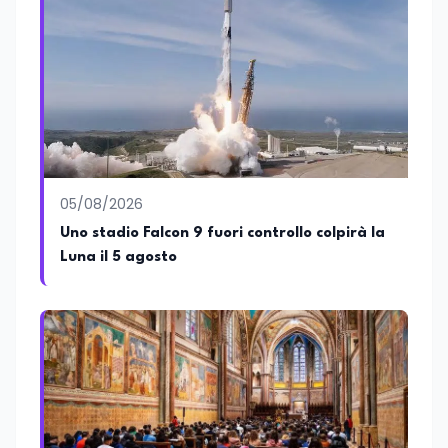
ed è membro del tavolo delle regioni,
dove coordina un progetto per la
creazione di un Hub Formativo in Tunisia.
Docente a contratto di Diritto
dell'Economia e Diritto Internazionale
presso la SSML di Lamezia Terme e
presso l'Università Telematica eCampus,
è autore di pubblicazioni in ambito
pedagogico sulle competenze
caratteriali e il framework LifeComp. Ha
tenuto interventi al Senato della
05/08/2026
Repubblica, alla Camera dei Deputati, in
Uno stadio Falcon 9 fuori controllo colpirà la
Regione Lombardia e a Buenos Aires su
Luna il 5 agosto
temi che spaziano dalla pedagogia
speciale, alla telemedicina ed alla
cooperazione internazionale. Innovation
Manager certificato MISE, unisce visione
strategica e competenza tecnologica
con una vocazione per il dialogo
istituzionale e la ricerca applicata.