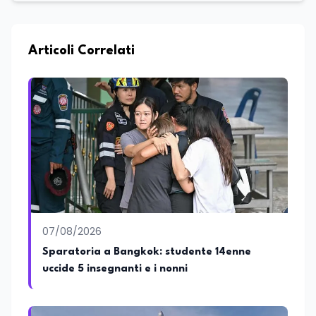
esperienza nell'innovazione digitale, nella
formazione e nella consulenza
strategica. Laureato in Scienze Politiche
e Internazionali, è CEO di Adventus
Articoli Correlati
Consulting Jdoo (Umag, Croazia dove
risiede stabilmente) e Presidente
Nazionale di ENBAS, ente bilaterale attivo
nella formazione professionale e nelle
politiche attive per il lavoro. In qualità di
Coordinatore Nazionale dei Progetti di
Ricerca presso ERSAF, guida iniziative che
coniugano intelligenza artificiale e
formazione, tra cui FindYourGoal.it,
piattaforma di orientamento scuola-
lavoro basata sul modello LifeComp,
Avatar4University.Org, sistema AI per la
07/08/2026
creazione di corsi universitari con avatar
docente, KeepYouCare.it, piattaforma di
Sparatoria a Bangkok: studente 14enne
telemedicina, telesoccorso e
uccide 5 insegnanti e i nonni
telerefertazione. È inoltre Delegato della
Regione Calabria presso il Ministero degli
Esteri per la Cooperazione Internazionale