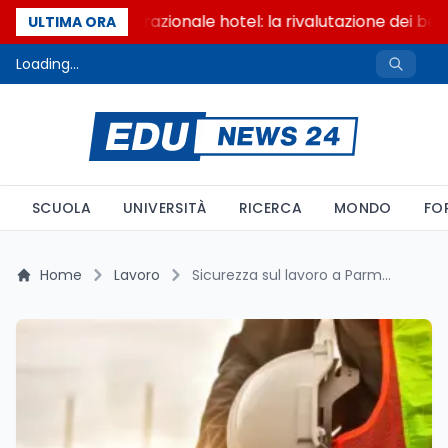
Passaggio generazionale hotel: la rivalutazione dei beni
ULTIMA ORA
Loading...
SCUOLA
UNIVERSITÀ
RICERCA
MONDO
FO
Home
Lavoro
Sicurezza sul lavoro a Parma: tre incidenti in una settimana riaccendono il dibattito su prevenzione e responsabilità