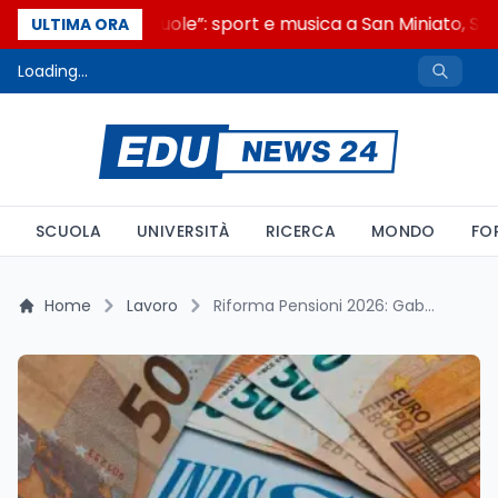
“Noi siamo le Scuole”: sport e musica a San Miniato, STEM
ULTIMA ORA
Loading...
SCUOLA
UNIVERSITÀ
RICERCA
MONDO
FO
Home
Lavoro
Riforma Pensioni 2026: Gabriele Fava Sottolinea la Solidità del Sistema Previdenziale Italiano e il Futuro dei Giovani