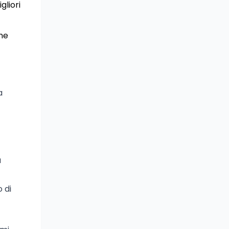
gliori
one
a
a
 di