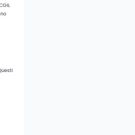
 CGIL
uno
o
Questi