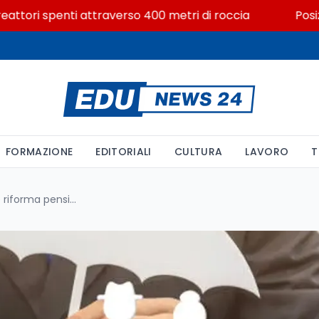
ori spenti attraverso 400 metri di roccia
Posizioni 
FORMAZIONE
EDITORIALI
CULTURA
LAVORO
T
Previdenza complementare e riforma pensioni 2026: la CGIL si oppone all'emendamento sulla portabilità dei fondi