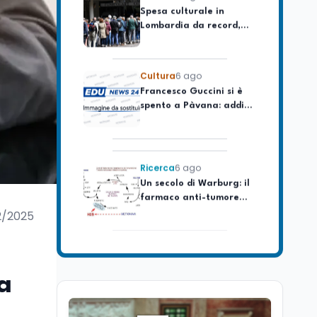
Lombardia da record,
ma la voragine Nord-
Sud triplica
Cultura
6 ago
Francesco Guccini si è
spento a Pàvana: addio
al Maestrone
Ricerca
6 ago
Un secolo di Warburg: il
farmaco anti-tumore
che accende la glicolisi
2/2025
Ricerca
6 ago
Il rivelatore che 'vede' i
reattori spenti
attraverso 400 metri di
a
roccia
Scuola
6 ago