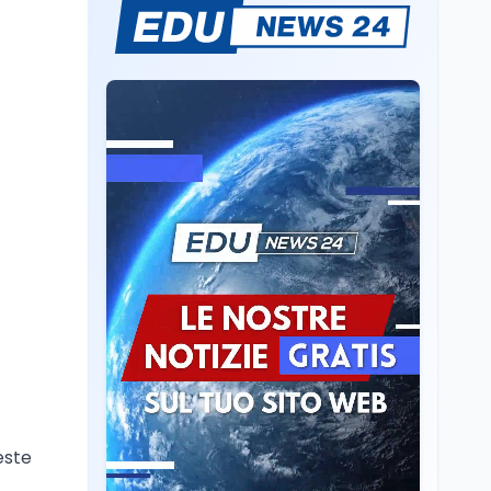
Il rivelatore che 'vede' i
reattori spenti
attraverso 400 metri di
roccia
Scuola
6 ago
Posizioni economiche
ATA: la matematica
degli arretrati fino a
4.150 euro
Cultura
6 ago
Spesa culturale in
Lombardia da record,
ma la voragine Nord-
Sud triplica
Cultura
6 ago
Francesco Guccini si è
spento a Pàvana: addio
al Maestrone
ueste