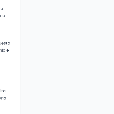
vo
rie
questa
nio e
lta
eria