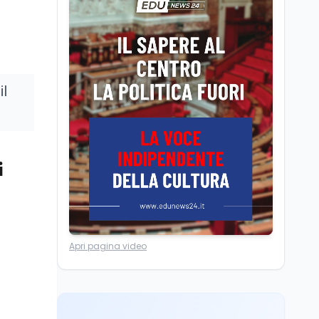
Posizioni economiche
ATA: la matematica
degli arretrati fino a
4.150 euro
Cultura
6 ago
il
Spesa culturale in
Lombardia da record,
ma la voragine Nord-
Sud triplica
Cultura
6 ago
i
Francesco Guccini si è
spento a Pàvana: addio
al Maestrone
Ricerca
6 ago
Apri pagina video
Un secolo di Warburg: il
farmaco anti-tumore
che accende la glicolisi
Ricerca
6 ago