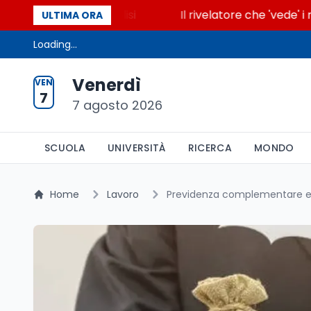
ccende la glicolisi
Il rivelatore che 'vede' i reatt
ULTIMA ORA
Loading...
Venerdì
VEN
7
7 agosto 2026
SCUOLA
UNIVERSITÀ
RICERCA
MONDO
Home
Lavoro