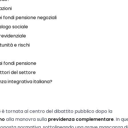
azioni
i fondi pensione negoziali
ialogo sociale
revidenziale
nità e rischi
ai fondi pensione
attori del settore
enza integrativa italiana?
6
è tornata al centro del dibattito pubblico dopo la
no
alla manovra sulla
previdenza complementare
. In q
proposta normativa, sottolineando una grave mancanza di