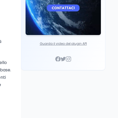
à
Guarda il video del plugin API
ello
 base.
nti
e