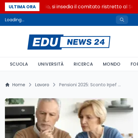
Riforma del calcio, si insedia il comitato ristretto al Sen
ULTIMA ORA
Loading...
SCUOLA
UNIVERSITÀ
RICERCA
MONDO
FO
Home
Lavoro
Pensioni 2025: Sconto Irpef e nuove prospettive fiscali